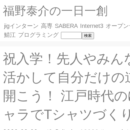
福野泰介の一日一創
jigインターン
高専
SABERA
Internet3
オープン
鯖江
プログラミング
祝入学！先人やみん
活かして自分だけの
開こう！ 江戸時代
ャラでTシャツづく