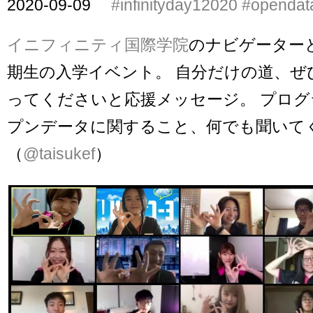
2020-09-09
#infinityday12020
#opendat
イニフィニティ国際学院
のナビゲーター
期生の入学イベント。 自分だけの道、ぜ
ってくださいと応援メッセージ。 プロ
プンデータに関すること、何でも聞いて
（
@taisukef
）