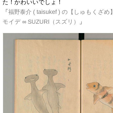
た！かわいいでしょ！
「
福野泰介 ( taisukef ) の【しゅもく
モイデ ∞ SUZURI（スズリ）
」