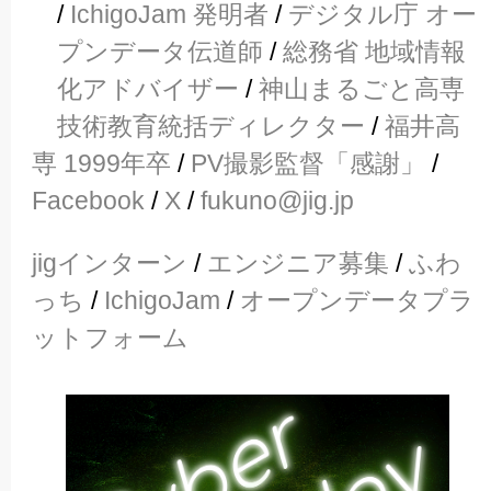
/
IchigoJam 発明者
/
デジタル庁 オー
プンデータ伝道師
/
総務省 地域情報
化アドバイザー
/
神山まるごと高専
技術教育統括ディレクター
/
福井高
専 1999年卒
/
PV撮影監督「感謝」
/
Facebook
/
X
/
fukuno@jig.jp
jigインターン
/
エンジニア募集
/
ふわ
っち
/
IchigoJam
/
オープンデータプラ
ットフォーム