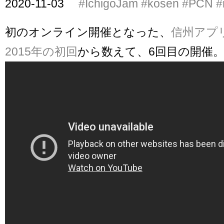
2020-11-03
#IchigoJam
#kosen
#PCN
#
初のオンライン開催となった、
信州アプ
2015年の初回
から数えて、6回目の開催