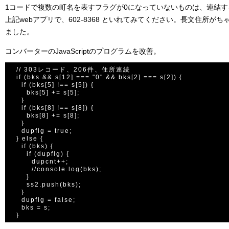
1コードで複数の町名を表すフラグが0になっていないものは、連結
上記webアプリで、602-8368 といれてみてください。長文住所が
ました。
コンバーターのJavaScriptのプログラムを改善。
  // 303レコード、206件、住所連続

  if (bks && s[12] === "0" && bks[2] === s[2]) {

    if (bks[5] !== s[5]) {

      bks[5] += s[5];

    }

    if (bks[8] !== s[8]) {

      bks[8] += s[8];

    }

    dupflg = true;

  } else {

    if (bks) {

      if (dupflg) {

        dupcnt++;

        //console.log(bks);

      }

      ss2.push(bks);

    }

    dupflg = false;

    bks = s;
