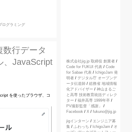
プログラミング
の複数行データ
vaScript
株式会社jig.jp 取締役 創業者
/
Code for FUKUI 代表
/
Code
for Sabae 代表
/
IchigoJam 発
明者
/
デジタル庁 オープンデ
ータ伝道師
/
総務省 地域情報
化アドバイザー
/
神山まるご
と高専 技術教育統括ディレク
aScript を使ったブラウザ、コ
ター
/
福井高専 1999年卒
/
PV撮影監督「感謝」
/
Facebook
/
X
/
fukuno@jig.jp
jigインターン
/
エンジニア募
集
/
ふわっち
/
IchigoJam
/
オ