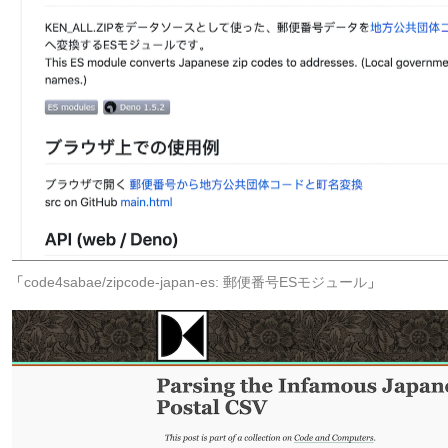
「
code4sabae/zipcode-japan-es: 郵便番号ESモジュール
」