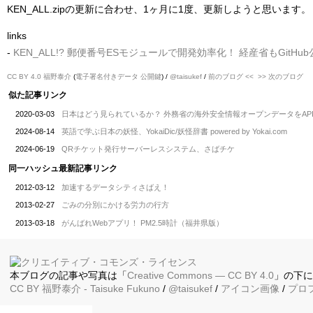
KEN_ALL.zipの更新に合わせ、1ヶ月に1度、更新しようと思います。
links
-
KEN_ALL!? 郵便番号ESモジュールで開発効率化！ 経産省もGitHu
CC BY 4.0
福野泰介
(
電子署名付きデータ
公開鍵
) /
@taisukef
/
前のブログ <<
>> 次のブログ
似た記事リンク
2020-03-03
日本はどう見られているか？ 外務省の海外安全情報オープンデータをAP
2024-08-14
英語で学ぶ日本の妖怪、YokaiDic/妖怪辞書 powered by Yokai.com
2024-06-19
QRチケット発行サーバーレスシステム、さばチケ
同一ハッシュ最新記事リンク
2012-03-12
加速するデータシティさばえ！
2013-02-27
ごみの分別にかける労力の行方
2013-03-18
がんばれWebアプリ！ PM2.5時計（福井県版）
本ブログの記事や写真は「
Creative Commons — CC BY 4.0
」の下
CC BY
福野泰介
- Taisuke Fukuno
/
@taisukef
/
アイコン画像
/
プロ