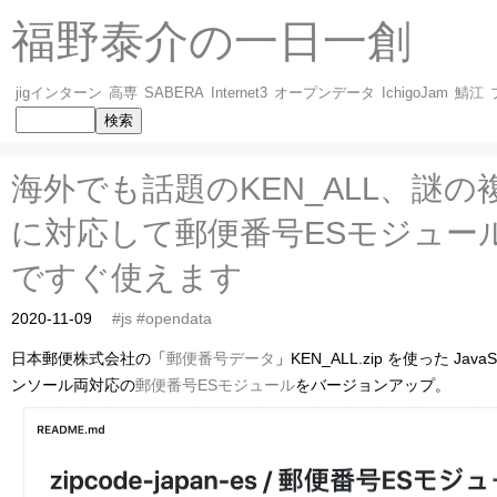
福野泰介の一日一創
jigインターン
高専
SABERA
Internet3
オープンデータ
IchigoJam
鯖江
海外でも話題のKEN_ALL、謎
に対応して郵便番号ESモジュール、Ja
ですぐ使えます
2020-11-09
#js
#opendata
日本郵便株式会社の「
郵便番号データ
」KEN_ALL.zip を使った Jav
ンソール両対応の
郵便番号ESモジュール
をバージョンアップ。