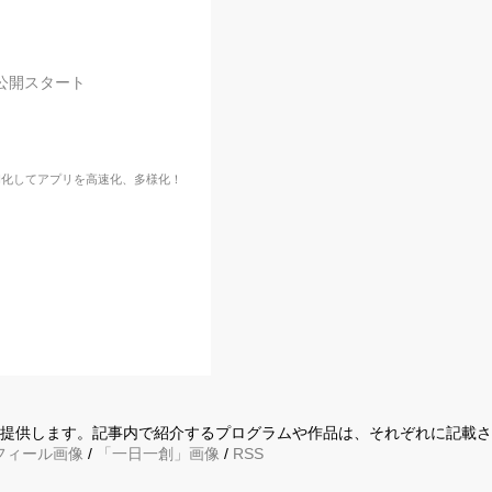
b公開スタート
I化してアプリを高速化、多様化！
に提供します。記事内で紹介するプログラムや作品は、それぞれに記載
フィール画像
/
「一日一創」画像
/
RSS