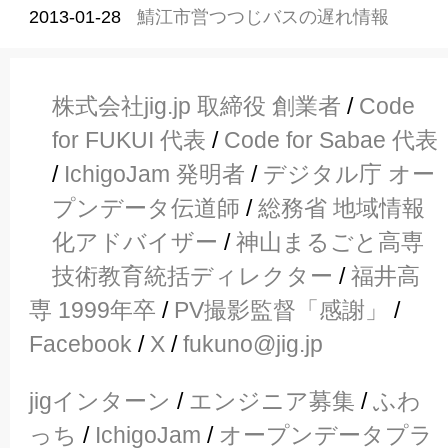
2013-01-28
鯖江市営つつじバスの遅れ情報
株式会社jig.jp 取締役 創業者
/
Code
for FUKUI 代表
/
Code for Sabae 代表
/
IchigoJam 発明者
/
デジタル庁 オー
プンデータ伝道師
/
総務省 地域情報
化アドバイザー
/
神山まるごと高専
技術教育統括ディレクター
/
福井高
専 1999年卒
/
PV撮影監督「感謝」
/
Facebook
/
X
/
fukuno@jig.jp
jigインターン
/
エンジニア募集
/
ふわ
っち
/
IchigoJam
/
オープンデータプラ