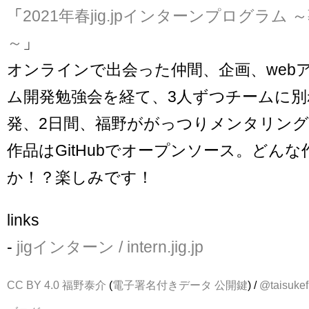
「
2021年春jig.jpインターンプログラム
～
」
オンラインで出会った仲間、企画、web
ム開発勉強会を経て、3人ずつチームに
発、2日間、福野ががっつりメンタリング
作品はGitHubでオープンソース。どん
か！？楽しみです！
links
-
jigインターン / intern.jig.jp
CC BY 4.0
福野泰介
(
電子署名付きデータ
公開鍵
) /
@taisukef