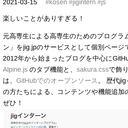
2021-03-15
#kosen
#jigintern
#js
楽しいことがありすぎる！
元高専生による高専生のためのプログラム「
ン」をjig.jpのサービスとして個別ペー
2012年から始まったブログを中心にGit
Alpine.js
のタブ機能と、
sakura.css
で飾
は、
GitHubでのオープンソース
。 歴代j
の方たちによる、コンテンツや機能追加
ぜひ！