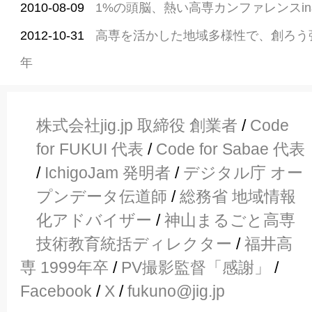
2010-08-09
1%の頭脳、熱い高専カンファレンスi
2012-10-31
高専を活かした地域多様性で、創ろう
年
株式会社jig.jp 取締役 創業者
/
Code
for FUKUI 代表
/
Code for Sabae 代表
/
IchigoJam 発明者
/
デジタル庁 オー
プンデータ伝道師
/
総務省 地域情報
化アドバイザー
/
神山まるごと高専
技術教育統括ディレクター
/
福井高
専 1999年卒
/
PV撮影監督「感謝」
/
Facebook
/
X
/
fukuno@jig.jp