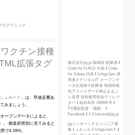
プログラミング
別ワクチン接種
TML拡張タグ
株式会社jig.jp 取締役 創業者
/
Code for FUKUI 代表
/
Code
for Sabae 代表
/
IchigoJam 発
明者
/
デジタル庁 オープンデ
ータ伝道師
/
総務省 地域情報
化アドバイザー
/
神山まるご
と高専 技術教育統括ディレク
ッシュボード
」は、早速反響あ
ター
/
福井高専 1999年卒
/
してみましょう。
PV撮影監督「感謝」
/
Facebook
/
X
/
fukuno@jig.jp
のオープンデータによると、
まず）。 都道府県別に見てみると
jigインターン
/
エンジニア募
集
/
ふわっち
/
IchigoJam
/
オ
で4.28%。