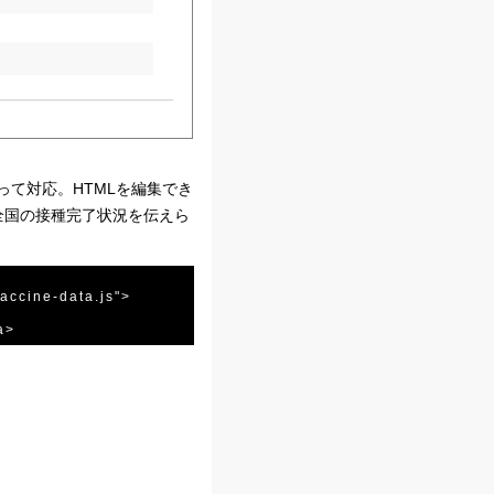
作って対応。HTMLを編集でき
全国の接種完了状況を伝えら
accine-data.js">