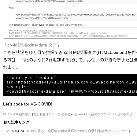
「
covid19vaccine-data タグ
」
こちら状況をひと目で把握できるHTML拡張タグ(HTMLElement)を
る方は、下記のように2行追加するだけで、お住いの都道府県または
れます。
<script type="module" 
src="https://code4fukui.github.io/covid19vaccine/covid19v
</script>

Let's code for VS-COVID!
CC BY 4.0
福野泰介
(
電子署名付きデータ
公開鍵
) /
@taisukef
/
前のブログ <<
>> 次のブログ
似た記事リンク
2025-04-24
NDBで見る、糖尿病合併症管理科の都道府県別患者数ダッシュボード