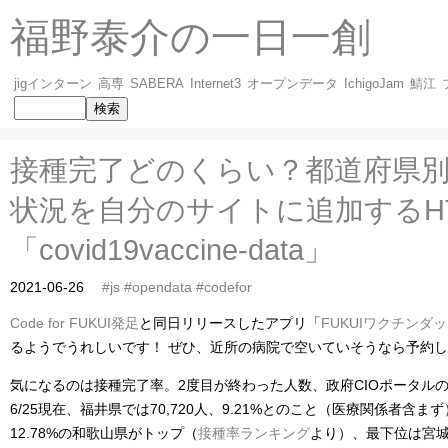
福野泰介の一日一創
jigインターン
高専
SABERA
Internet3
オープンデータ
IchigoJam
鯖江
接種完了どのくらい？都道府県
状況を自分のサイトに追加するH
「covid19vaccine-data」
2021-06-26
#js
#opendata
#codefor
Code for FUKUI発足
と同日リリースしたアプリ「
FUKUIワクチンダ
るようでうれしいです！ ぜひ、近所の病院で空いていそうなら予約
気になるのは接種完了率。2度目が終わった人数、政府CIOポータル
6/25現在、福井県では70,720人、9.21%とのこと（医療関係者含
12.78%の和歌山県がトップ（
接種率ランキング
より）、最下位は宮城県