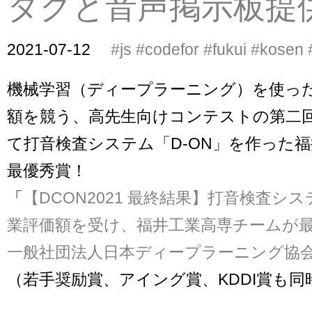
タグと音声掲示板提
2021-07-12
#js
#codefor
#fukui
#kosen
機械学習（ディープラーニング）を使っ
額を競う、高先生向けコンテストの第二回、
て打音検査システム「D-ON」を作った
最優秀賞！
「
【DCON2021 最終結果】打音検査シ
業評価額を受け、福井工業高専チームが最
一般社団法人日本ディープラーニング協
（若手奨励賞、アイング賞、KDDI賞も同