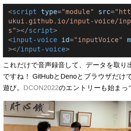
<
script
type
=
"module"
src
=
"ht
ukui.github.io/input-voice/in
s"
>
</
script
>
<
input-voice
id
=
"inputVoice"
>
</
input-voice
>
これだけで音声録音して、データを取り
ですね！ GitHubとDenoとブラウザだ
遊び。
DCON2022
のエントリーも始まっ