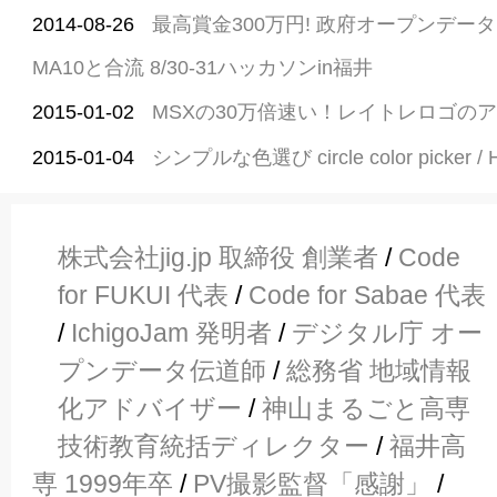
2014-08-26
最高賞金300万円! 政府オープンデー
MA10と合流 8/30-31ハッカソンin福井
2015-01-02
MSXの30万倍速い！レイトレロゴの
2015-01-04
シンプルな色選び circle color picker / 
株式会社jig.jp 取締役 創業者
/
Code
for FUKUI 代表
/
Code for Sabae 代表
/
IchigoJam 発明者
/
デジタル庁 オー
プンデータ伝道師
/
総務省 地域情報
化アドバイザー
/
神山まるごと高専
技術教育統括ディレクター
/
福井高
専 1999年卒
/
PV撮影監督「感謝」
/