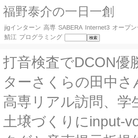
福野泰介の一日一創
jigインターン
高専
SABERA
Internet3
オープン
鯖江
プログラミング
打音検査でDCON優
ターさくらの田中さ
高専リアル訪問、学
土壌づくりにinput-v