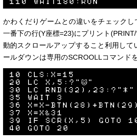
かわくだりゲームとの違いをチェックし
一番下の行(Y座標=23)にプリント(PRINT
動的スクロールアップすること利用して
ールダウンは専用のSCROOLLコマンド
10 CLS:X=15

20 LC X,5:?"🐱"

30 LC RND(32),23:?"*"

35 WAIT 3

36 X=X-BTN(28)+BTN(29)
37 X=X&31

39 IF SCR(X,5) GOTO 10