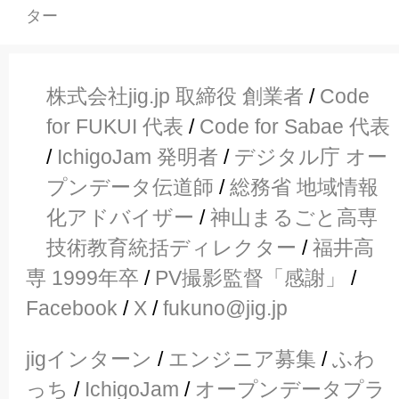
ター
株式会社jig.jp 取締役 創業者
/
Code
for FUKUI 代表
/
Code for Sabae 代表
/
IchigoJam 発明者
/
デジタル庁 オー
プンデータ伝道師
/
総務省 地域情報
化アドバイザー
/
神山まるごと高専
技術教育統括ディレクター
/
福井高
専 1999年卒
/
PV撮影監督「感謝」
/
Facebook
/
X
/
fukuno@jig.jp
jigインターン
/
エンジニア募集
/
ふわ
っち
/
IchigoJam
/
オープンデータプラ