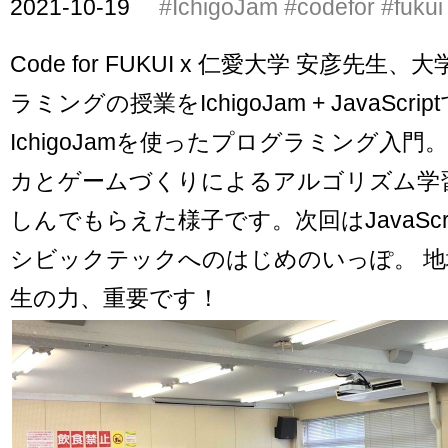
2021-10-19
#IchigoJam
#codefor
#fukui
Code for FUKUI x 仁愛大学 安彦先
ラミングの授業をIchigoJam + JavaScr
IchigoJamを使ったプログラミング入門
カとゲームづくりによるアルゴリズム学
しんでもらえた様子です。次回はJavaScr
シビックテックへのはじめのいっぽ。 地
生の力、重要です！