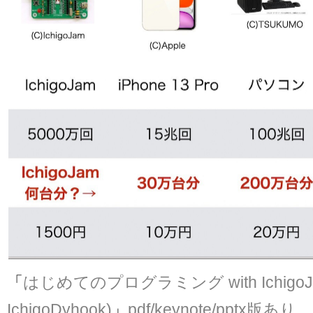
「
はじめてのプログラミング with IchigoJam 
IchigoDyhook)
」
pdf/keynote/pptx版あり