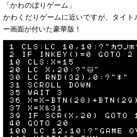
「かわのぼりゲーム」
かわくだりゲームに近いですが、タイト
ー画面が付いた豪華版！
1 CLS:LC 10,10:?"ｶﾜﾉﾎ
2 IF INKEY()=0 GOTO 2

10 CLS:X=15

20 LC X,20:?"🐱"

30 LC RND(32),0:?"*"

31 SCROLL DOWN

35 WAIT 3

36 X=X-BTN(28)+BTN(29)
37 X=X&31

39 IF SCR(X,20) GOTO 1
40 GOTO 20

100 LC 12,10:?"GAME OV