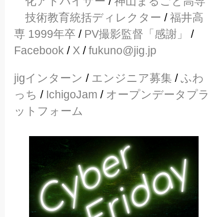
化アドバイザー
/
神山まるごと高専
技術教育統括ディレクター
/
福井高
専 1999年卒
/
PV撮影監督「感謝」
/
Facebook
/
X
/
fukuno@jig.jp
jigインターン
/
エンジニア募集
/
ふわ
っち
/
IchigoJam
/
オープンデータプラ
ットフォーム