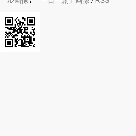
ル画像
/
「一日一創」画像
/
RSS