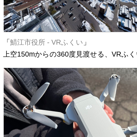
「
鯖江市役所 - VRふくい
」
上空150mからの360度見渡せる、VRふ