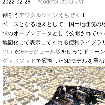
2022-02-26
#codefor
#fukui
#vr
創ろう
デジタルツインえちぜん
！
ベースとなる地図として、国土地理院の
限のオープンデータとして公開されていて
地図化して表示してくれる便利ライブラ
GL
」の
ESモジュール版
を使ってドロー
グラメソッド
で変換した3Dモデルを重