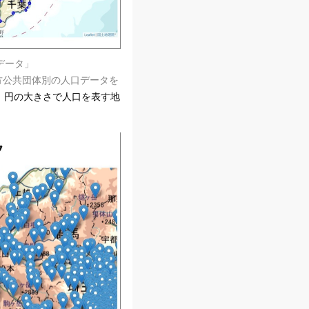
ンデータ」
方公共団体別の人口データを
)、円の大きさで人口を表す地