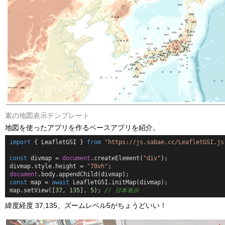
素の地図表示テンプレート
地図を使ったアプリを作るベースアプリを紹介。
import
 { 
Leaflet
GSI } 
from
"https://js.sabae.cc/LeafletGSI.js
const
 divmap = 
document
.
createElement
(
"div"
);

divmap.
style
.
height
 = 
"70vh"
document
.
body
.
appendChild
const
 map = 
await
Leaflet
GSI.
initMap
(divmap);

map.
setView
([
37
, 
135
], 
5
); 
// 日本表示
緯度経度 37,135、ズームレベル5がちょうどいい！