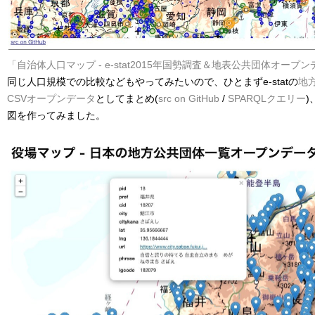
「自治体人口マップ - e-stat2015年国勢調査＆地表公共団体オープ
同じ人口規模での比較などもやってみたいので、ひとまずe-statの
地
CSVオープンデータ
としてまとめ(
src on GitHub
/
SPARQLクエリー
図を作ってみました。