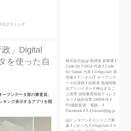
プログラミング
igital
データを使った自
株式会社jig.jp 取締役 創業者
/
Code for FUKUI 代表
/
Code
for Sabae 代表
/
IchigoJam 発
明者
/
デジタル庁 オープンデ
ータ伝道師
/
総務省 地域情報
化アドバイザー
/
神山まるご
と高専 技術教育統括ディレク
オープンデータ賞の審査員。
ター
/
福井高専 1999年卒
/
ンキング表示するアプリを開
PV撮影監督「感謝」
/
Facebook
/
X
/
fukuno@jig.jp
jigインターン
/
エンジニア募
集
/
ふわっち
/
IchigoJam
/
オ