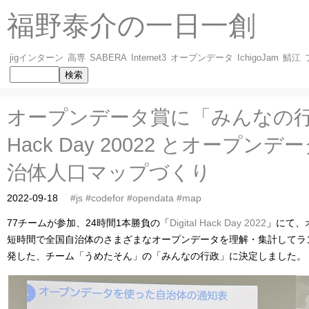
福野泰介の一日一創
jigインターン
高専
SABERA
Internet3
オープンデータ
IchigoJam
鯖江
オープンデータ賞に「みんなの行政」D
Hack Day 20022 とオープン
治体人口マップづくり
2022-09-18
#js
#codefor
#opendata
#map
77チームが参加、24時間1本勝負の「
Digital Hack Day 2022
」にて、
短時間で全国自治体のさまざまなオープンデータを理解・集計してラ
発した、チーム「うめたそん」の「みんなの行政」に決定しました。