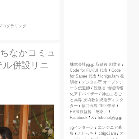
プログラミング
のまちなかコミュ
テル併設リニ
株式会社jig.jp 取締役 創業者
/
Code for FUKUI 代表
/
Code
for Sabae 代表
/
IchigoJam 発
明者
/
デジタル庁 オープンデ
ータ伝道師
/
総務省 地域情報
化アドバイザー
/
神山まるご
と高専 技術教育統括ディレク
ター
/
福井高専 1999年卒
/
PV撮影監督「感謝」
/
Facebook
/
X
/
fukuno@jig.jp
jigインターン
/
エンジニア募
集
/
ふわっち
/
IchigoJam
/
オ