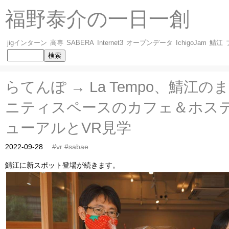
福野泰介の一日一創
jigインターン
高専
SABERA
Internet3
オープンデータ
IchigoJam
鯖江
らてんぽ → La Tempo、鯖江
ニティスペースのカフェ＆ホス
ューアルとVR見学
2022-09-28
#vr
#sabae
鯖江に新スポット登場が続きます。