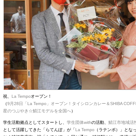
祝、
La Tempo
オープン！
（
9月28日「La Tempo」オープン！タイシロンカレー＆SHIBA COF
星のつぶやき☆鯖江モデルを全国へ
）
学生活動拠点としてスタートし、
学生団体with
の活動、
鯖江市地域活
として活躍してきた「らてんぽ」が「
La Tempo
（ラテンポ）」とな