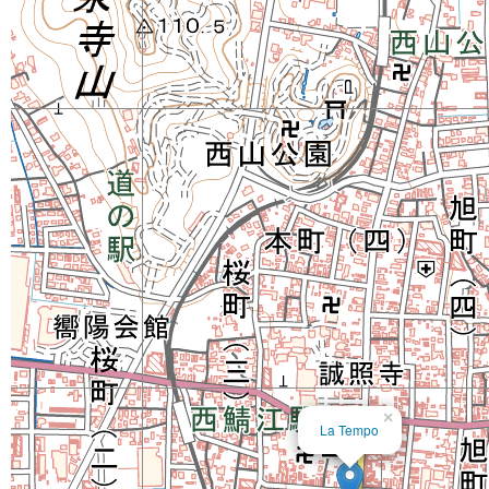
×
La Tempo