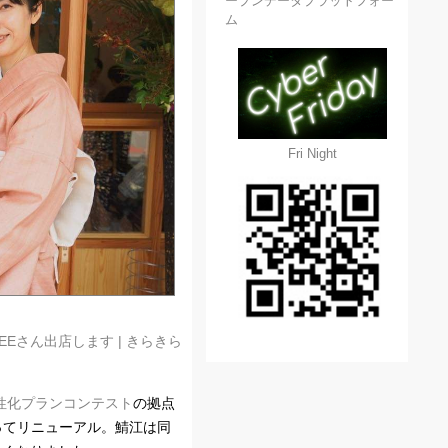
ープンデータプラットフォー
ム
Fri Night
FEEさん出店します | きらきら
性化プランコンテスト
の拠点
ってリニューアル。鯖江は同