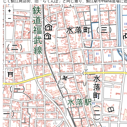
じく鯖江商店街、旧「らてんぽ」と同じ通り、鯖江駅やHana道場に
+
−