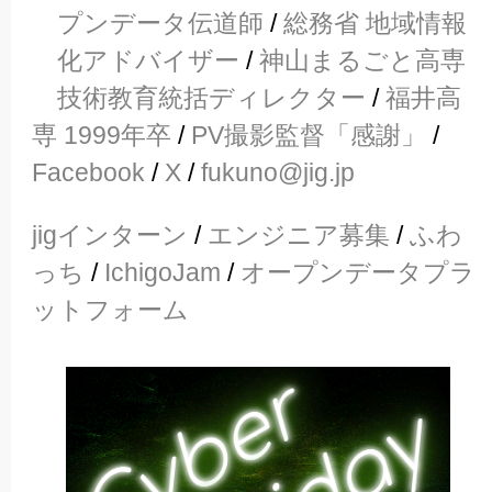
プンデータ伝道師
/
総務省 地域情報
化アドバイザー
/
神山まるごと高専
技術教育統括ディレクター
/
福井高
専 1999年卒
/
PV撮影監督「感謝」
/
Facebook
/
X
/
fukuno@jig.jp
jigインターン
/
エンジニア募集
/
ふわ
っち
/
IchigoJam
/
オープンデータプラ
ットフォーム