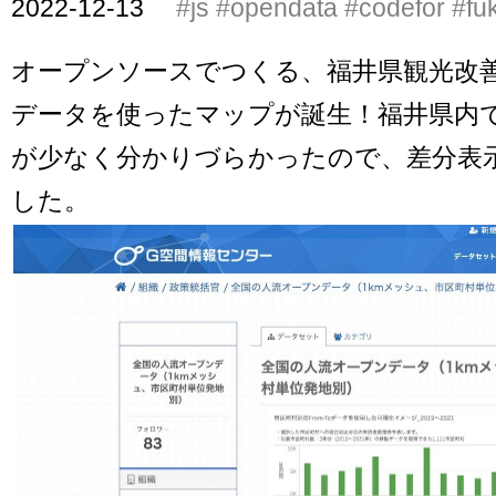
2022-12-13
#js
#opendata
#codefor
#fu
オープンソースでつくる、福井県観光改
データを使ったマップが誕生！福井県内
が少なく分かりづらかったので、差分表
した。