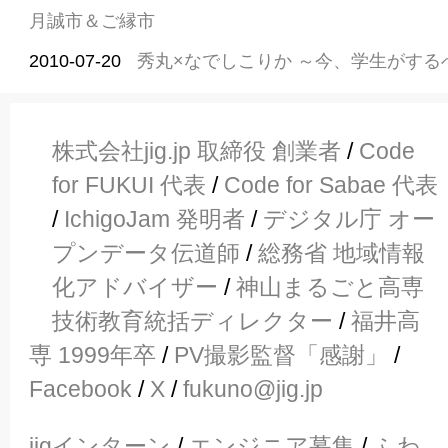
月誠市＆ご縁市
2010-07-20
秀丸×なでしこりか ～今、学生がする
株式会社jig.jp 取締役 創業者
/
Code
for FUKUI 代表
/
Code for Sabae 代表
/
IchigoJam 発明者
/
デジタル庁 オー
プンデータ伝道師
/
総務省 地域情報
化アドバイザー
/
神山まるごと高専
技術教育統括ディレクター
/
福井高
専 1999年卒
/
PV撮影監督「感謝」
/
Facebook
/
X
/
fukuno@jig.jp
jigインターン
/
エンジニア募集
/
ふわ