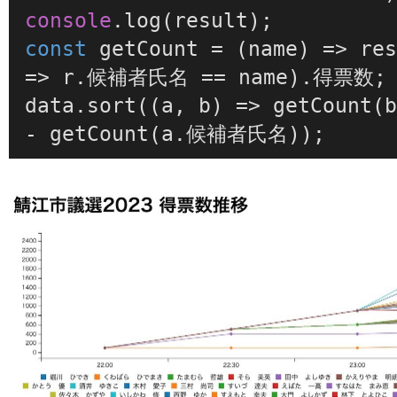
console
.
log
const
getCount
 = (
name
) => re
=>
 r.候補者氏名 == name).得票数;

data.
sort
(
(
a, b
) =>
getCount
(
- 
getCount
(a.候補者氏名));