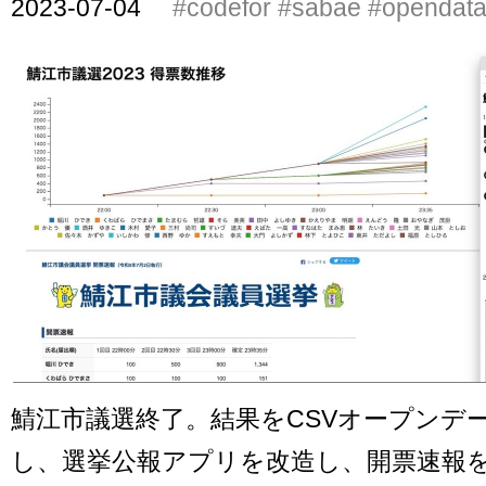
2023-07-04
#codefor
#sabae
#opendat
鯖江市議選終了。結果をCSVオープンデ
し、選挙公報アプリを改造し、開票速報