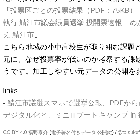
「
投票区ごとの投票結果（PDF：75KB）
執行 鯖江市議会議員選挙 投開票速報 – 
え 鯖江市
」
こちら地域の小中高校生が取り組む課題
元に、なぜ投票率が低いのか考察する課
うです。加工しやすい元データの公開を
links
-
鯖江市議選スマホで選挙公報、PDFか
デジタル化と、ミニITブートキャンプ in
CC BY 4.0
福野泰介
(
電子署名付きデータ
公開鍵
) /
@taisukef