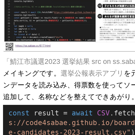
「鯖江市議選2023 選挙結果 src on ss.saba
メイキングです。
選挙公報表示アプリ
を
ンデータを読み込み、得票数を使ってソ
追加して、名称などを整えてできあがり
const
 result = 
await
CSV
.
fetc
s://code4sabae.github.io/boar
e-candidates-2023-result.csv"