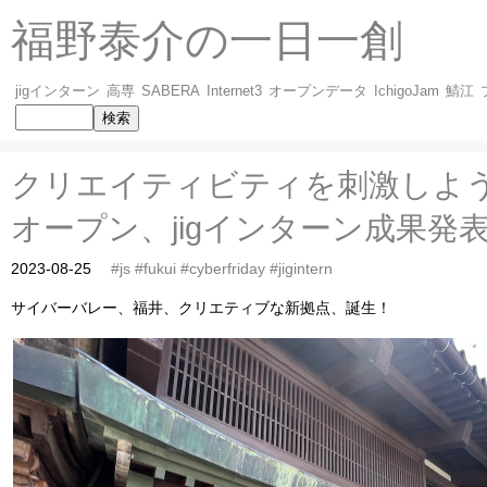
福野泰介の一日一創
jigインターン
高専
SABERA
Internet3
オープンデータ
IchigoJam
鯖江
クリエイティビティを刺激しよう、I
オープン、jigインターン成果発
2023-08-25
#js
#fukui
#cyberfriday
#jigintern
サイバーバレー、福井、クリエティブな新拠点、誕生！