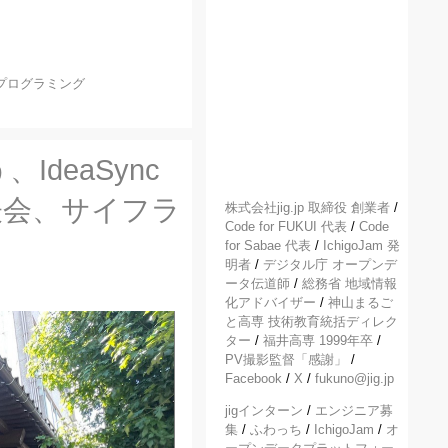
プログラミング
deaSync
表会、サイフラ
株式会社jig.jp 取締役 創業者
/
Code for FUKUI 代表
/
Code
for Sabae 代表
/
IchigoJam 発
明者
/
デジタル庁 オープンデ
ータ伝道師
/
総務省 地域情報
化アドバイザー
/
神山まるご
と高専 技術教育統括ディレク
ター
/
福井高専 1999年卒
/
PV撮影監督「感謝」
/
Facebook
/
X
/
fukuno@jig.jp
jigインターン
/
エンジニア募
集
/
ふわっち
/
IchigoJam
/
オ