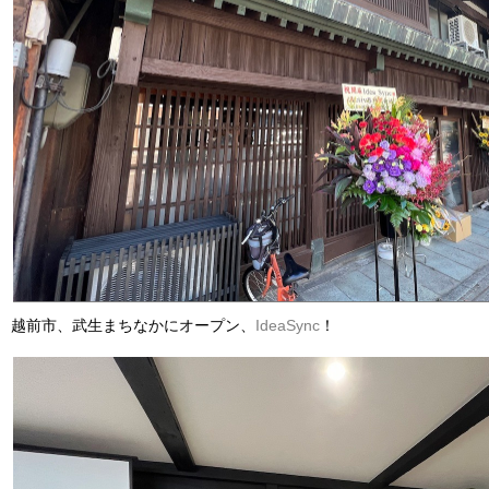
越前市、武生まちなかにオープン、
IdeaSync
！