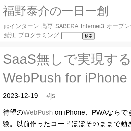
福野泰介の一日一創
jigインターン
高専
SABERA
Internet3
オープン
鯖江
プログラミング
SaaS無しで実現す
WebPush for iPhon
2023-12-19
#js
待望の
WebPush
on iPhone、PWAな
験。以前作ったコードほぼそのままで動