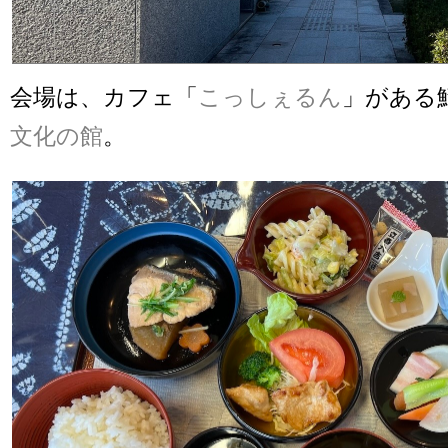
会場は、カフェ「
こっしぇるん
」がある
文化の館
。