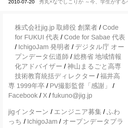
2010-07-20
秀丸×なでしこりか ～今、学生がする
株式会社jig.jp 取締役 創業者
/
Code
for FUKUI 代表
/
Code for Sabae 代表
/
IchigoJam 発明者
/
デジタル庁 オー
プンデータ伝道師
/
総務省 地域情報
化アドバイザー
/
神山まるごと高専
技術教育統括ディレクター
/
福井高
専 1999年卒
/
PV撮影監督「感謝」
/
Facebook
/
X
/
fukuno@jig.jp
jigインターン
/
エンジニア募集
/
ふわ
っち
/
IchigoJam
/
オープンデータプラ