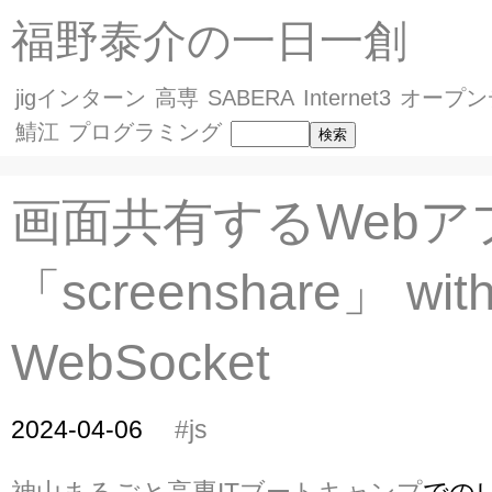
福野泰介の一日一創
jigインターン
高専
SABERA
Internet3
オープン
鯖江
プログラミング
画面共有するWebア
「screenshare」 wit
WebSocket
2024-04-06
#js
神山まるごと高専ITブートキャンプ
での