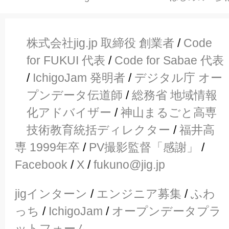
株式会社jig.jp 取締役 創業者
/
Code
for FUKUI 代表
/
Code for Sabae 代表
/
IchigoJam 発明者
/
デジタル庁 オー
プンデータ伝道師
/
総務省 地域情報
化アドバイザー
/
神山まるごと高専
技術教育統括ディレクター
/
福井高
専 1999年卒
/
PV撮影監督「感謝」
/
Facebook
/
X
/
fukuno@jig.jp
jigインターン
/
エンジニア募集
/
ふわ
っち
/
IchigoJam
/
オープンデータプラ
ットフォーム