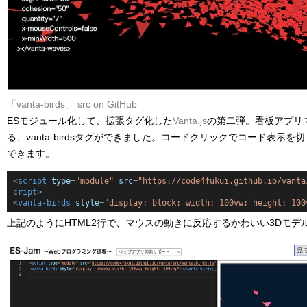
「vanta-birds」
src on GitHub
ESモジュール化して、拡張タグ化した
Vanta.js
の第二弾。看板アプリである
る、vanta-birdsタグができました。コードクリックでコード表示
できます。
<
script
type
=
"module"
src
=
"https://code4fukui.github.io/vanta
cript
>
<
vanta-birds
style
=
"display: block; width: 100vw; height: 100
上記のようにHTML2行で、マウスの動きに反応するかわいい3Dモデ