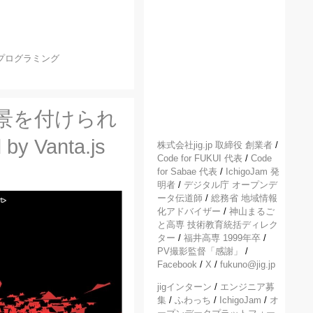
プログラミング
背景を付けられ
y Vanta.js
株式会社jig.jp 取締役 創業者
/
Code for FUKUI 代表
/
Code
for Sabae 代表
/
IchigoJam 発
明者
/
デジタル庁 オープンデ
ータ伝道師
/
総務省 地域情報
化アドバイザー
/
神山まるご
と高専 技術教育統括ディレク
ター
/
福井高専 1999年卒
/
PV撮影監督「感謝」
/
Facebook
/
X
/
fukuno@jig.jp
jigインターン
/
エンジニア募
集
/
ふわっち
/
IchigoJam
/
オ