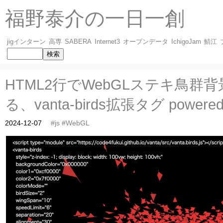
福野泰介の一日一創
jigインターン
高専
SABERA
Internet3
オープンデータ
IchigoJam
鯖江
HTML2行でWebGLステキ鳥群
る、vanta-birds拡張タグ powered b
2024-12-07
#js
#WebGL