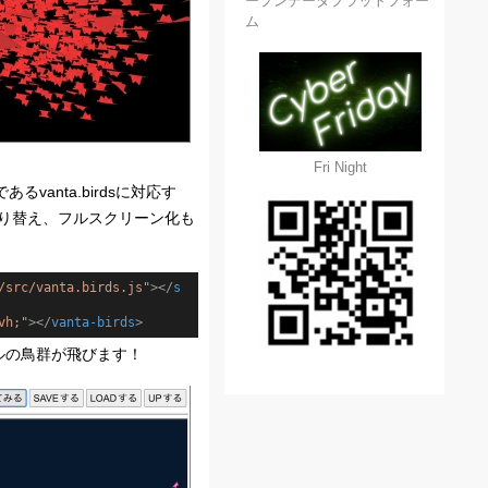
ープンデータプラットフォー
ム
Fri Night
vanta.birdsに対応す
を切り替え、フルスクリーン化も
/src/vanta.birds.js"
>
</
s
vh;"
>
</
vanta-birds
>
ルの鳥群が飛びます！