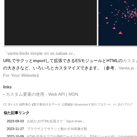
「vanta-birds simple on ss.sabae.cc」
URLでサクッとimportして拡張できるESモジュールとHTMLの
カスタ
の大きさなど、いろいろとカスタマイズできます。（参考、
Vanta.js
For Your Website
）
links
-
カスタム要素の使用 - Web API | MDN
CC BY 4.0
福野泰介
(
電子署名付きデータ
公開鍵
) /
@taisukef
/
前のブログ <<
>> 次のブログ
似た記事リンク
2023-09-03
お絵かきHTML拡張タグ「input-draw」
2023-11-27
ブラウザ上でサクッと動かすAI画像分類
2022-10-09
HTML拡張タグでお手軽ワードクラウド、ESモジュール化したkuromoji.jsで作