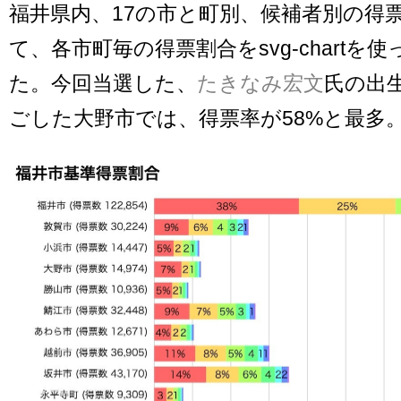
福井県内、17の市と町別、候補者別の得
て、各市町毎の得票割合をsvg-chartを
た。今回当選した、
たきなみ宏文
氏の出
ごした大野市では、得票率が58%と最多