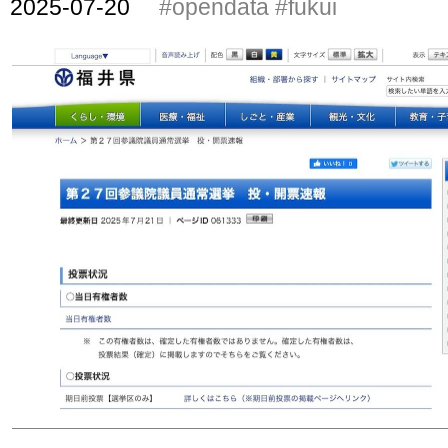
2025-07-20
#opendata
#fukui