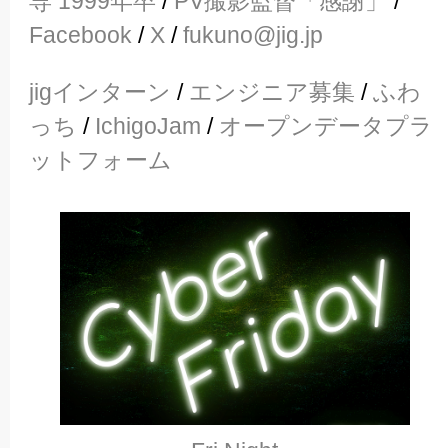
専 1999年卒
/
PV撮影監督「感謝」
/
Facebook
/
X
/
fukuno@jig.jp
jigインターン
/
エンジニア募集
/
ふわ
っち
/
IchigoJam
/
オープンデータプラ
ットフォーム