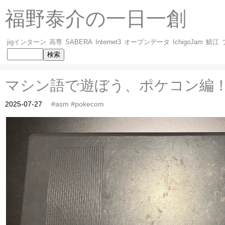
福野泰介の一日一創
jigインターン
高専
SABERA
Internet3
オープンデータ
IchigoJam
鯖江
マシン語で遊ぼう、ポケコン編
2025-07-27
#asm
#pokecom