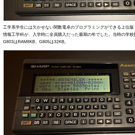
工学系学生には欠かせない関数電卓のプログラミングができる上位版！
情報工学科が、入学時に全員購入だった最期の年でした。当時の学校指定
G803はRAM8KB、G805は32KB。