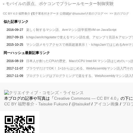
-
モバイルの原点、ポケコンでプラレールモーター制御実験
CC BY 4.0
福野泰介
(
電子署名付きデータ
公開鍵
) /
@taisukef
/
前のブログ <<
>> 次のブログ
似た記事リンク
2016-09-27
楽しく制するマシン語、Armマシン語学習用VM on JavaScript
2017-09-15
IchigoJam/Ichigolatteで使えるマシン語生成、アセンブリ言語＆アセンブラ、a
2015-10-25
マシン語メモリアクセスで画面超速表示！ - IchigoJamではじめるArm
同一ハッシュ最新記事リンク
2016-08-19
日本人が創ったCPUの歴史、MacのCPU Intel 64 マシン語はじめのいっ
2017-11-07
ブラウザだけでOK！ 1+1からはじめる、WebAssemblyマシン語入門その
2017-11-09
プログラミングはプログラミングで楽をする、WebAssemblyマシン語入
本ブログの記事や写真は「
Creative Commons — CC BY 4.0
」の下
CC BY
福野泰介
- Taisuke Fukuno
/
@taisukef
/
アイコン画像
/
プロ