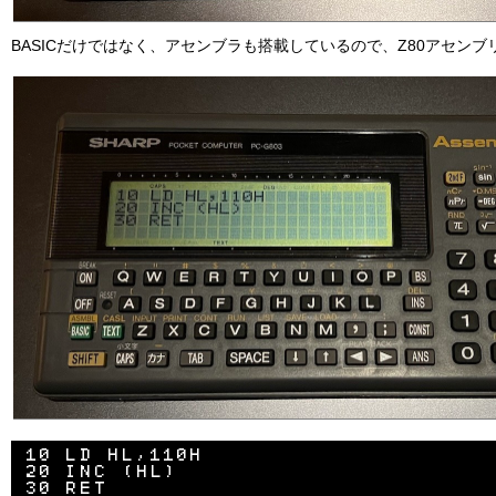
BASICだけではなく、アセンブラも搭載しているので、Z80アセン
10 LD HL,110H

20 INC (HL)
