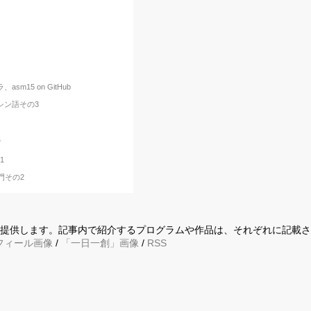
sm15 on GitHub
マシン語その3
ぽ
1
門その2
に提供します。記事内で紹介するプログラムや作品は、それぞれに記載
フィール画像
/
「一日一創」画像
/
RSS