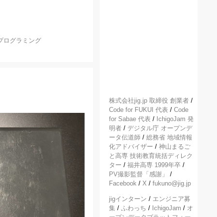
プログラミング
！
株式会社jig.jp 取締役 創業者
/
Code for FUKUI 代表
/
Code
for Sabae 代表
/
IchigoJam 発
明者
/
デジタル庁 オープンデ
ータ伝道師
/
総務省 地域情報
化アドバイザー
/
神山まるご
と高専 技術教育統括ディレク
ター
/
福井高専 1999年卒
/
PV撮影監督「感謝」
/
Facebook
/
X
/
fukuno@jig.jp
jigインターン
/
エンジニア募
集
/
ふわっち
/
IchigoJam
/
オ