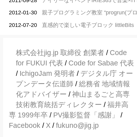
2011-09-28
アイリーなイベントIRIE365で音楽×I
2012-01-30
親子プログラミング教室 "progrun(プ
2012-07-20
直感的で楽しい電子ブロック littleBits
株式会社jig.jp 取締役 創業者
/
Code
for FUKUI 代表
/
Code for Sabae 代表
/
IchigoJam 発明者
/
デジタル庁 オー
プンデータ伝道師
/
総務省 地域情報
化アドバイザー
/
神山まるごと高専
技術教育統括ディレクター
/
福井高
専 1999年卒
/
PV撮影監督「感謝」
/
Facebook
/
X
/
fukuno@jig.jp