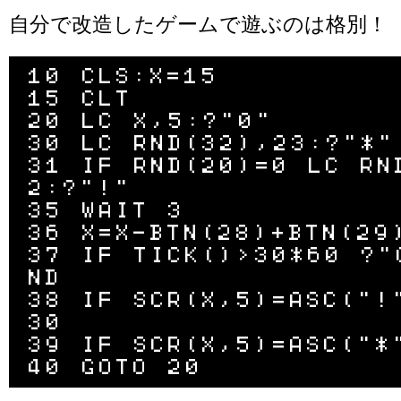
自分で改造したゲームで遊ぶのは格別！
10 CLS:X=15

15 CLT

20 LC X,5:?"0"

30 LC RND(32),23:?"*"

31 IF RND(20)=0 LC RN
2:?"!"

35 WAIT 3

36 X=X-BTN(28)+BTN(29)
37 IF TICK()>30*60 ?"
ND

38 IF SCR(X,5)=ASC("!
30

39 IF SCR(X,5)=ASC("*"