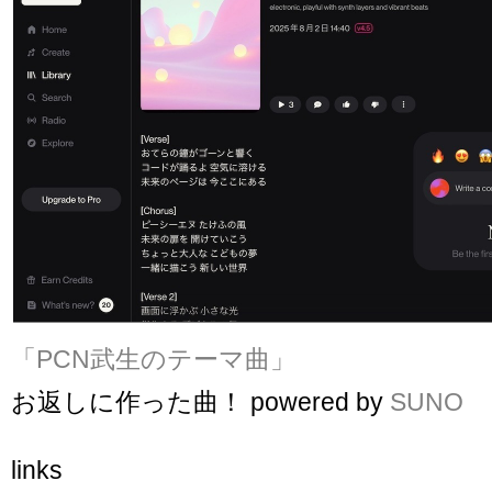
「PCN武生のテーマ曲」
お返しに作った曲！ powered by
SUNO
links