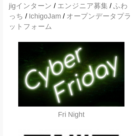
jigインターン
/
エンジニア募集
/
ふわ
っち
/
IchigoJam
/
オープンデータプラ
ットフォーム
Fri Night