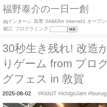
福野泰介の一日一創
jigインターン
高専
SABERA
Internet3
オープン
鯖江
プログラミング
30秒生き残れ! 改造
りゲーム from プ
グフェス in 敦賀
2025-08-02
#KidsIT
#IchigoJam
#tsurug