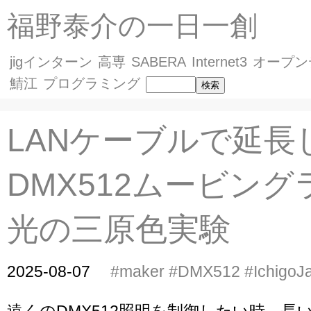
福野泰介の一日一創
jigインターン
高専
SABERA
Internet3
オープン
鯖江
プログラミング
LANケーブルで延長
DMX512ムービン
光の三原色実験
2025-08-07
#maker
#DMX512
#IchigoJ
遠くのDMX512照明を制御したい時、長い