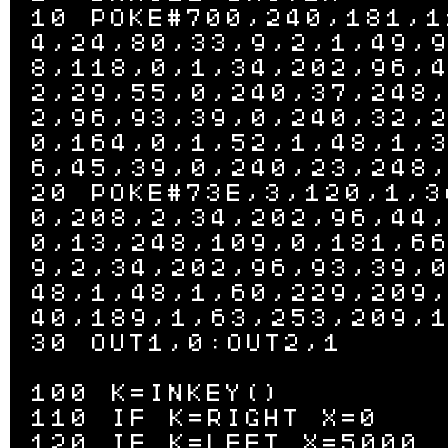
10 POKE#700,240,181,1
4,24,80,33,9,2,1,49,
8,118,0,1,34,202,96,
2,29,55,0,240,37,248
2,96,93,39,0,240,32,
0,164,0,1,52,1,48,1,
6,45,39,0,240,23,248,
20 POKE#73E,3,120,1,3
0,208,2,34,202,96,44
0,13,248,109,0,181,6
9,2,34,202,96,93,39,
48,1,48,1,60,229,209
40,189,1,63,253,209,1
30 OUT1,0:OUT2,1

100 K=INKEY()

110 IF K=RIGHT X=0

120 IF K=LEFT X=5000
