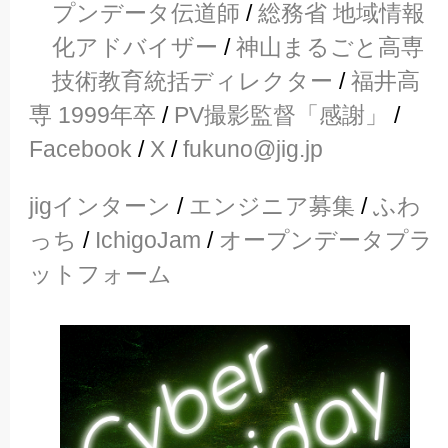
プンデータ伝道師
/
総務省 地域情報
化アドバイザー
/
神山まるごと高専
技術教育統括ディレクター
/
福井高
専 1999年卒
/
PV撮影監督「感謝」
/
Facebook
/
X
/
fukuno@jig.jp
jigインターン
/
エンジニア募集
/
ふわ
っち
/
IchigoJam
/
オープンデータプラ
ットフォーム