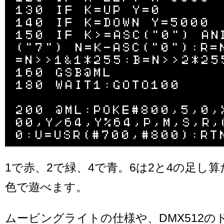
130 IF K=UP Y=0

140 IF K=DOWN Y=5000

150 IF K>=ASC("0") AN
("7") N=K-ASC("0"):R=
=N>>1&1*255:B=N>>2*255
160 GSB@ML

180 WAIT1:GOTO100

200 @ML:POKE#800,5,0,
00,Y/64,Y%64,P,M,S,R,
1で赤、2で緑、4で青。6は2と4の足し
色で遊べます。
ムービングライトの仕様や、DMX512の