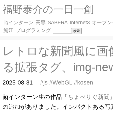
福野泰介の一日一創
jigインターン
高専
SABERA
Internet3
オープン
鯖江
プログラミング
レトロな新聞風に画
る拡張タグ、img-new
2025-08-31
#js
#WebGL
#kosen
jigインターン生の作品「
ちょべりぐ新聞
の追加がありました。インパクトある写