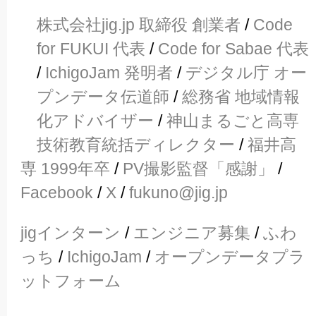
株式会社jig.jp 取締役 創業者
/
Code
for FUKUI 代表
/
Code for Sabae 代表
/
IchigoJam 発明者
/
デジタル庁 オー
プンデータ伝道師
/
総務省 地域情報
化アドバイザー
/
神山まるごと高専
技術教育統括ディレクター
/
福井高
専 1999年卒
/
PV撮影監督「感謝」
/
Facebook
/
X
/
fukuno@jig.jp
jigインターン
/
エンジニア募集
/
ふわ
っち
/
IchigoJam
/
オープンデータプラ
ットフォーム