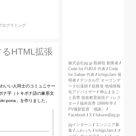
プログラミング
るHTML拡張
株式会社jig.jp 取締役 創業者
/
Code for FUKUI 代表
/
Code
for Sabae 代表
/
IchigoJam 発
明者
/
デジタル庁 オープンデ
わいい人同士のコミュニケー
ータ伝道師
/
総務省 地域情報
化アドバイザー
/
神山まるご
ポナ字（トキポナ語の象形文
と高専 技術教育統括ディレク
i-pona」を作りました。
ター
/
福井高専 1999年卒
/
PV撮影監督「感謝」
/
Facebook
/
X
/
fukuno@jig.jp
jigインターン
/
エンジニア募
集
/
ふわっち
/
IchigoJam
/
オ