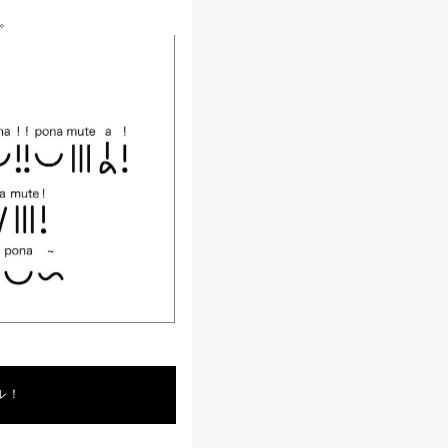
じ。
！
