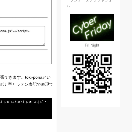
ープンデータプラットフォー
ム
Fri Night
張できます。toki-ponaとい
トキポナ字とラテン表記で表現で
ki-pona/toki-pona.js">