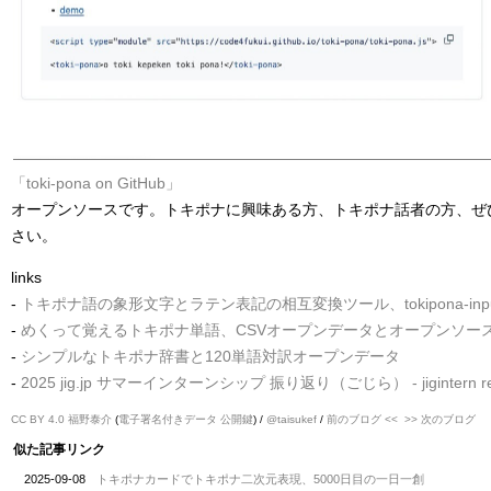
「toki-pona on GitHub」
オープンソースです。トキポナに興味ある方、トキポナ話者の方、ぜ
さい。
links
-
トキポナ語の象形文字とラテン表記の相互変換ツール、tokipona-inpu
-
めくって覚えるトキポナ単語、CSVオープンデータとオープンソー
-
シンプルなトキポナ辞書と120単語対訳オープンデータ
-
2025 jig.jp サマーインターンシップ 振り返り（ごじら） - jigintern real
CC BY 4.0
福野泰介
(
電子署名付きデータ
公開鍵
) /
@taisukef
/
前のブログ <<
>> 次のブログ
似た記事リンク
2025-09-08
トキポナカードでトキポナ二次元表現、5000日目の一日一創