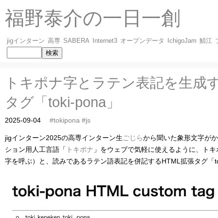
福野泰介の一日一創
jigインターン
高専
SABERA
Internet3
オープンデータ
IchigoJam
鯖江
トキポナ字とラテン表記を生成す
タグ「toki-pona」
2025-09-04
#tokipona
#js
jigインターン2025の高専インターン生
ごじら
から聞いた象形文字がか
ション用人工言語「
トキポナ
」をウェブで気軽に使えるように、トキ
字を呼ぶ）と、読みであるラテン語表記を併記するHTML拡張タグ「tok