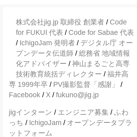
株式会社jig.jp 取締役 創業者
/
Code
for FUKUI 代表
/
Code for Sabae 代表
/
IchigoJam 発明者
/
デジタル庁 オー
プンデータ伝道師
/
総務省 地域情報
化アドバイザー
/
神山まるごと高専
技術教育統括ディレクター
/
福井高
専 1999年卒
/
PV撮影監督「感謝」
/
Facebook
/
X
/
fukuno@jig.jp
jigインターン
/
エンジニア募集
/
ふわ
っち
/
IchigoJam
/
オープンデータプラ
ットフォーム