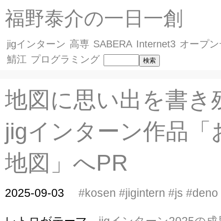
福野泰介の一日一創
jigインターン
高専
SABERA
Internet3
オープン
鯖江
プログラミング
地図に思い出を書き
jigインターン作品
地図」へPR
2025-09-03
#kosen
#jigintern
#js
#deno
レトロがテーマ、
jigインターン2025の