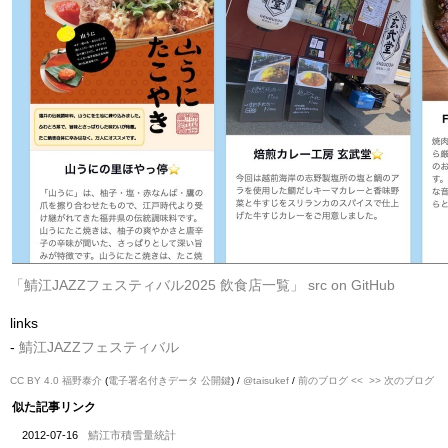
「鯖江JAZZフェスティバル2025 飲食店一覧」
src on GitHub
links
-
鯖江JAZZフェスティバル
CC BY 4.0
福野泰介
(
電子署名付きデータ
公開鍵
) /
@taisukef
/
前のブログ <<
>> 次のブログ
似た記事リンク
2012-07-16
鯖江市積雪量統計