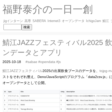
福野泰介の一日一創
jigインターン
高専
SABERA
Internet3
オープンデータ
IchigoJam
鯖江
鯖江JAZZフェスティバル2025
ンデータとアプリ
2025-10-18
#sabae
#opendata
#js
鯖江JAZZフェスティバル
2025の出展飲食ブースのデータを、
tojpg-m
ストをそれぞれ整え、Deno/JavaScriptのプログラム「data2csv.
オープンデータとして公開。