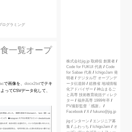
プログラミング
 飲食一覧オープ
株式会社jig.jp 取締役 創業者
/
Code for FUKUI 代表
/
Code
for Sabae 代表
/
IchigoJam 発
明者
/
デジタル庁 オープンデ
ac
で画像を、
docx2txt
でテキ
ータ伝道師
/
総務省 地域情報
化アドバイザー
/
神山まるご
js」によってCSVデータ化して、
と高専 技術教育統括ディレク
ター
/
福井高専 1999年卒
/
PV撮影監督「感謝」
/
Facebook
/
X
/
fukuno@jig.jp
jigインターン
/
エンジニア募
集
/
ふわっち
/
IchigoJam
/
オ