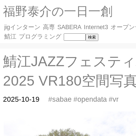
福野泰介の一日一創
jigインターン
高専
SABERA
Internet3
オープン
鯖江
プログラミング
鯖江JAZZフェステ
2025 VR180空間写
2025-10-19
#sabae
#opendata
#vr