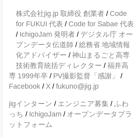
株式会社jig.jp 取締役 創業者
/
Code
for FUKUI 代表
/
Code for Sabae 代表
/
IchigoJam 発明者
/
デジタル庁 オー
プンデータ伝道師
/
総務省 地域情報
化アドバイザー
/
神山まるごと高専
技術教育統括ディレクター
/
福井高
専 1999年卒
/
PV撮影監督「感謝」
/
Facebook
/
X
/
fukuno@jig.jp
jigインターン
/
エンジニア募集
/
ふわ
っち
/
IchigoJam
/
オープンデータプラ
ットフォーム