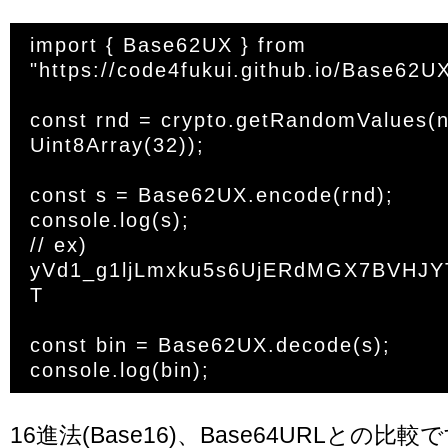
import { Base62UX } from 
"https://code4fukui.github.io/Base62UX
const rnd = crypto.getRandomValues(n
Uint8Array(32));

const s = Base62UX.encode(rnd);

console.log(s);

// ex) 
yVd1_g1ljLmxku5s6UjERdMGX7BVHJ
T

const bin = Base62UX.decode(s);

16進法(Base16)、Base64URLとの比較