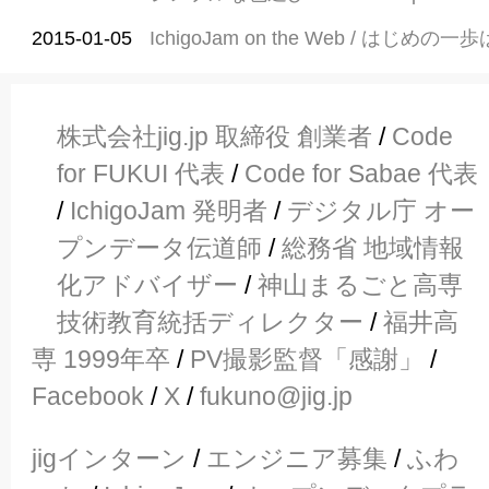
2015-01-05
IchigoJam on the Web / はじめの一
株式会社jig.jp 取締役 創業者
/
Code
for FUKUI 代表
/
Code for Sabae 代表
/
IchigoJam 発明者
/
デジタル庁 オー
プンデータ伝道師
/
総務省 地域情報
化アドバイザー
/
神山まるごと高専
技術教育統括ディレクター
/
福井高
専 1999年卒
/
PV撮影監督「感謝」
/
Facebook
/
X
/
fukuno@jig.jp
jigインターン
/
エンジニア募集
/
ふわ