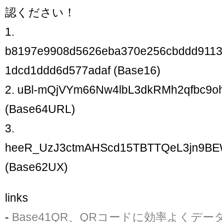
認ください！
1.
b8197e9908d5626eba370e256cbddd911
1dcd1ddd6d577adaf (Base16)
2. uBl-mQjVYm66Nw4lbL3dkRMh2qfbc9o
(Base64URL)
3.
heeR_UzJ3ctmAHScd15TBTTQeL3jn9B
(Base62UX)
links
-
Base41QR、QRコードに効率よくデ