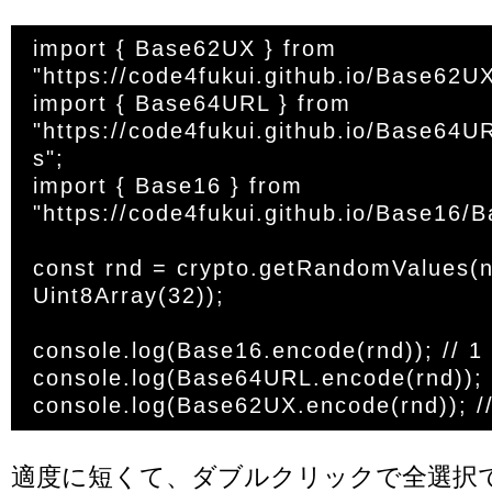
import { Base62UX } from 
"https://code4fukui.github.io/Base62UX
import { Base64URL } from 
"https://code4fukui.github.io/Base64
s";

import { Base16 } from 
"https://code4fukui.github.io/Base16/Ba
const rnd = crypto.getRandomValues(n
Uint8Array(32));

console.log(Base16.encode(rnd)); // 1

console.log(Base64URL.encode(rnd)); /
適度に短くて、ダブルクリックで全選択