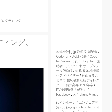
プログラミング
ディング、
株式会社jig.jp 取締役 創業者
/
Code for FUKUI 代表
/
Code
for Sabae 代表
/
IchigoJam 発
明者
/
デジタル庁 オープンデ
ータ伝道師
/
総務省 地域情報
化アドバイザー
/
神山まるご
と高専 技術教育統括ディレク
ター
/
福井高専 1999年卒
/
PV撮影監督「感謝」
/
Facebook
/
X
/
fukuno@jig.jp
jigインターン
/
エンジニア募
集
/
ふわっち
/
IchigoJam
/
オ