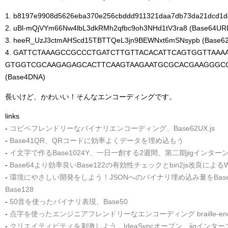
1. b8197e9908d5626eba370e256cbddd911321daa7db73da21dcd1dd
2. uBl-mQjVYm66Nw4lbL3dkRMh2qfbc9oh3NHd1tV3ra8 (Base64UR
3. heeR_UzJ3ctmAHScd15TBTTQeL3jn9BEWNxt6mSNsypb (Base6
4. GATTCTAAAGCCGCCCTGATCTTGTTACACATTCAGTGGTTAAA
GTGGTCGCAAGAGAGCACTTCAAGTAAGAATGCGCACGAAGGGCC
(Base4DNA)
長いけど、かわいい！そんなエンコーディングです。
links
-
コピペフレンドリーなバイナリエンコーディング、Base62UX.js
-
Base41QR、QRコードに効率よくデータを埋め込もう
-
イ文字で作るBase1024Y、一日一創する2週間、第二期jigインターン
-
Base64より効率良いBase122の有効性チェックとbin2js改良によ
-
環境にやさしい開発をしよう！JSONへのバイナリ埋め込み量をBase
Base128
-
50音を使ったバイナリ表現、Base50
-
点字を使ったエンジニアフレンドリーなエンコーディング braille-encode
-
クリエイティビティを刺激しよう、IdeaSyncオープン、jigイン