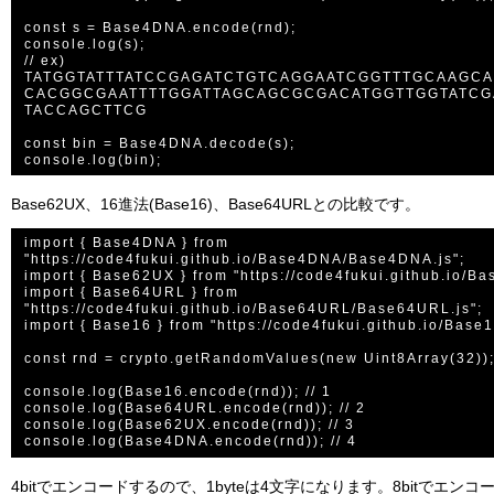
const s = Base4DNA.encode(rnd);

console.log(s);

// ex) 
TATGGTATTTATCCGAGATCTGTCAGGAATCGGTTTGCAAGC
CACGGCGAATTTTGGATTAGCAGCGCGACATGGTTGGTATCG
TACCAGCTTCG

const bin = Base4DNA.decode(s);

Base62UX、16進法(Base16)、Base64URLとの比較です。
import { Base4DNA } from 
"https://code4fukui.github.io/Base4DNA/Base4DNA.js";

import { Base62UX } from "https://code4fukui.github.io/B
import { Base64URL } from 
"https://code4fukui.github.io/Base64URL/Base64URL.js";

import { Base16 } from "https://code4fukui.github.io/Base1
const rnd = crypto.getRandomValues(new Uint8Array(32));
console.log(Base16.encode(rnd)); // 1

console.log(Base64URL.encode(rnd)); // 2

console.log(Base62UX.encode(rnd)); // 3

4bitでエンコードするので、1byteは4文字になります。8bitでエンコー