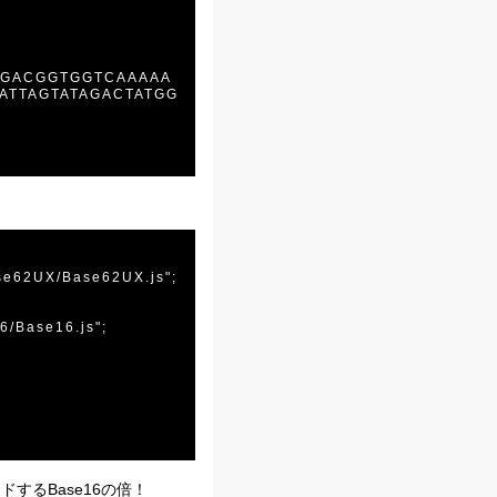
AGACGGTGGTCAAAAA
ATTAGTATAGACTATGG
ase62UX/Base62UX.js";

6/Base16.js";



ドするBase16の倍！