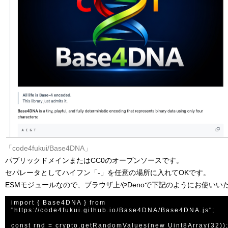
「code4fukui/Base4DNA」
パブリックドメインまたはCC0のオープンソースです。
セパレータとしてハイフン「-」を任意の場所に入れてOKです。
ESMモジュールなので、ブラウザ上やDenoで下記のようにお使いい
import { Base4DNA } from 
"https://code4fukui.github.io/Base4DNA/Base4DNA.js";

const rnd = crypto.getRandomValues(new Uint8Array(32));