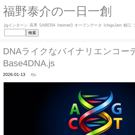
福野泰介の一日一創
jigインターン
高専
SABERA
Internet3
オープンデータ
IchigoJam
鯖江
DNAライクなバイナリエンコー
Base4DNA.js
2026-01-13
#js