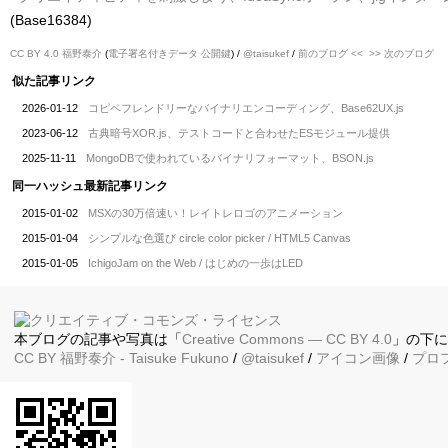
(Base16384)
CC BY 4.0
福野泰介
(
電子署名付きデータ
公開鍵
) /
@taisukef
/
前のブログ <<
>> 次のブログ
似た記事リンク
2026-01-12
コピペフレンドリーなバイナリエンコーディング、Base62UX.js
2023-06-12
古典暗号XOR.js、テストコードと合わせたESモジュール提供
2025-11-11
MongoDBで使われているバイナリフォーマット、BSON.js
同一ハッシュ最新記事リンク
2015-01-02
MSXの30万倍速い！レイトレロゴのアニメーション
2015-01-04
シンプルな色選び circle color picker / HTML5 Canvas
2015-01-05
IchigoJam on the Web / はじめの一歩はLED
本ブログの記事や写真は「
Creative Commons — CC BY 4.0
」の下
CC BY
福野泰介
- Taisuke Fukuno
/
@taisukef
/
アイコン画像
/
プロ