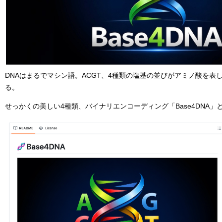
DNAはまるでマシン語。ACGT、4種類の塩基の並びがアミノ酸を表
る。
せっかくの美しい4種類、バイナリエンコーディング「Base4DNA