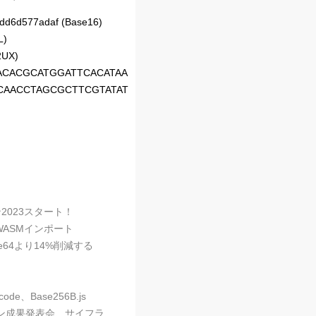
d6d577adaf (Base16)
L)
2UX)
ACACGCATGGATTCACATAA
AACCTAGCGCTTCGTATAT
2023スタート！
るWASMインポート
64より14%削減する
、Base256B.js
ターン成果発表会、サイフラ