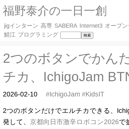
福野泰介の一日一創
jigインターン
高専
SABERA
Internet3
オープン
鯖江
プログラミング
2つのボタンでかん
チカ、IchigoJam BT
2026-02-10
#IchigoJam
#KidsIT
2つのボタンだけでエルチカできる、Ichigo
発して、
京都向日市激辛ロボコン2026
で