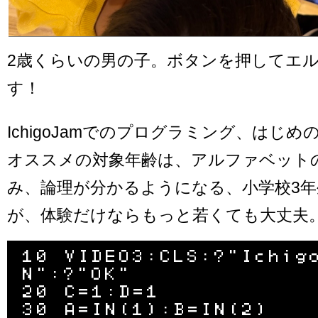
2歳くらいの男の子。ボタンを押してエ
す！
IchigoJamでのプログラミング、はじめ
オススメの対象年齢は、アルファベット
み、論理が分かるようになる、小学校3
が、体験だけならもっと若くても大丈夫
10 VIDEO3:CLS:?"Ichig
N":?"OK"

20 C=1:D=1

30 A=IN(1):B=IN(2)
