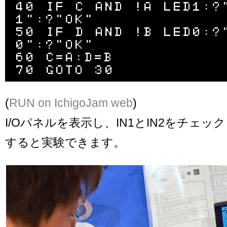
40 IF C AND !A LED1:?
1":?"OK"

50 IF D AND !B LED0:?
0":?"OK"

60 C=A:D=B

(
RUN on IchigoJam web
)
I/Oパネルを表示し、IN1とIN2をチェ
すると実験できます。