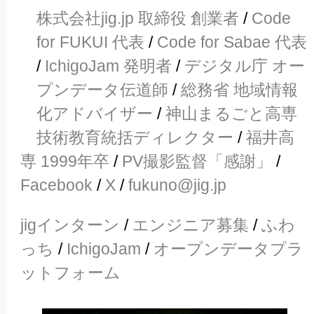
株式会社jig.jp 取締役 創業者
/
Code
for FUKUI 代表
/
Code for Sabae 代表
/
IchigoJam 発明者
/
デジタル庁 オー
プンデータ伝道師
/
総務省 地域情報
化アドバイザー
/
神山まるごと高専
技術教育統括ディレクター
/
福井高
専 1999年卒
/
PV撮影監督「感謝」
/
Facebook
/
X
/
fukuno@jig.jp
jigインターン
/
エンジニア募集
/
ふわ
っち
/
IchigoJam
/
オープンデータプラ
ットフォーム