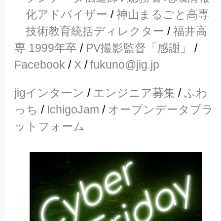
化アドバイザー
/
神山まるごと高専
技術教育統括ディレクター
/
福井高
専 1999年卒
/
PV撮影監督「感謝」
/
Facebook
/
X
/
fukuno@jig.jp
jigインターン
/
エンジニア募集
/
ふわ
っち
/
IchigoJam
/
オープンデータプラ
ットフォーム