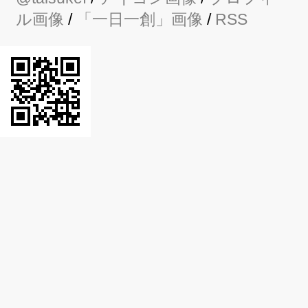
ル画像
/
「一日一創」画像
/
RSS