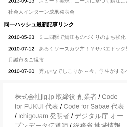
2013-09-13
スピード実現！ニーズに基づく鯖江こ
社会人インターン成果発表会
同一ハッシュ最新記事リンク
2010-05-23
ミニ四駆で鯖江ものづくりのまち強化
2010-07-12
あるくソースカツ丼！？サバエドック
月誠市＆ご縁市
2010-07-20
秀丸×なでしこりか ～今、学生がする
株式会社jig.jp 取締役 創業者
/
Code
for FUKUI 代表
/
Code for Sabae 代表
/
IchigoJam 発明者
/
デジタル庁 オー
プンデータ伝道師
/
総務省 地域情報