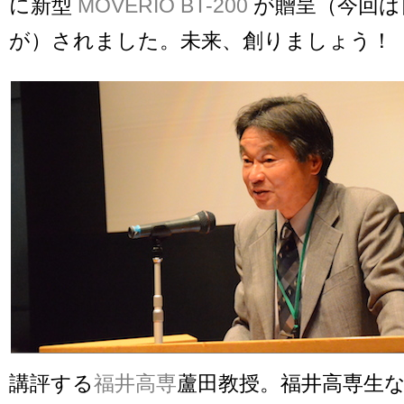
に新型
MOVERIO BT-200
が贈呈（今回は
が）されました。未来、創りましょう！
講評する
福井高専
蘆田教授。福井高専生