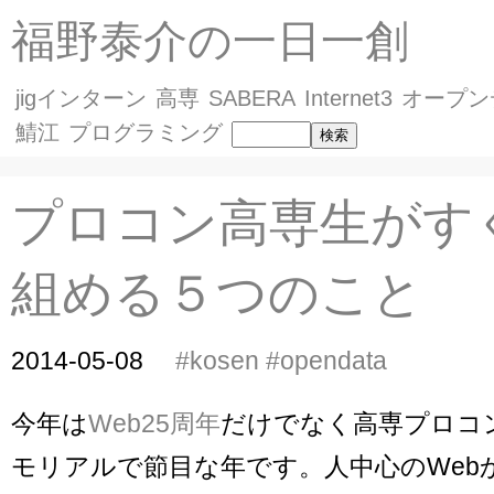
福野泰介の一日一創
jigインターン
高専
SABERA
Internet3
オープン
鯖江
プログラミング
プロコン高専生がす
組める５つのこと
2014-05-08
#kosen
#opendata
今年は
Web25周年
だけでなく高専プロコン
モリアルで節目な年です。人中心のWeb