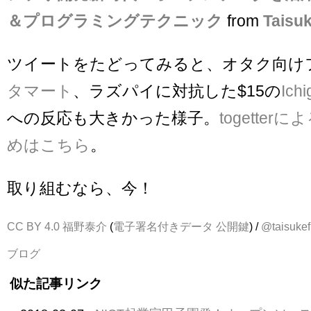
＆プログラミングテクニック
from
Taisu
ツイートをたどってみると、オタク向け
タマート
、ラズパイに対抗した$15の
Ich
への反応も大きかった様子。
togette
めはこちら
。
取り組むなら、今！
CC BY 4.0
福野泰介
(
電子署名付きデータ
公開鍵
) /
@taisukef
ブログ
似た記事リンク