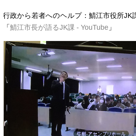
行政から若者へのヘルプ：鯖江市役所JK
「
鯖江市長が語るJK課 - YouTube
」