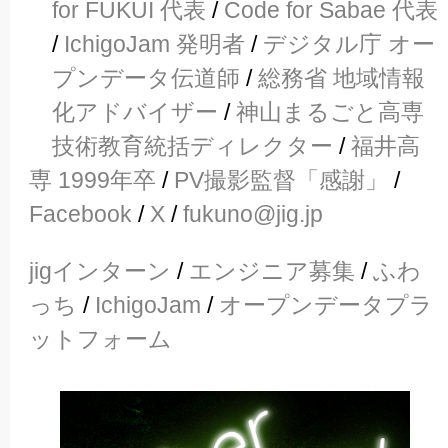
for FUKUI 代表
/
Code for Sabae 代表
/
IchigoJam 発明者
/
デジタル庁 オー
プンデータ伝道師
/
総務省 地域情報
化アドバイザー
/
神山まるごと高専
技術教育統括ディレクター
/
福井高
専 1999年卒
/
PV撮影監督「感謝」
/
Facebook
/
X
/
fukuno@jig.jp
jigインターン
/
エンジニア募集
/
ふわ
っち
/
IchigoJam
/
オープンデータプラ
ットフォーム