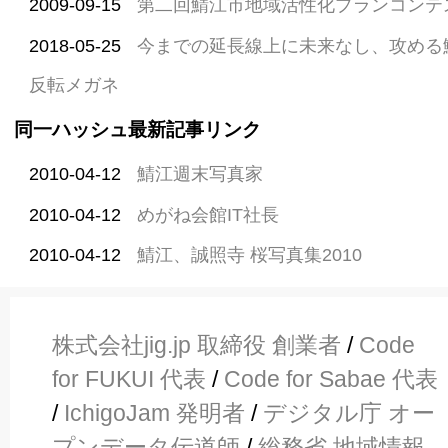
2009-09-15
第二回鯖江市地域活性化プランコンテ
2018-05-25
今までの延長線上に未来なし、攻める
反転メガネ
同一ハッシュ最新記事リンク
2010-04-12
鯖江週末写真家
2010-04-12
めがね会館IT社長
2010-04-12
鯖江、誠照寺 桜写真集2010
株式会社jig.jp 取締役 創業者
/
Code
for FUKUI 代表
/
Code for Sabae 代表
/
IchigoJam 発明者
/
デジタル庁 オー
プンデータ伝道師
/
総務省 地域情報