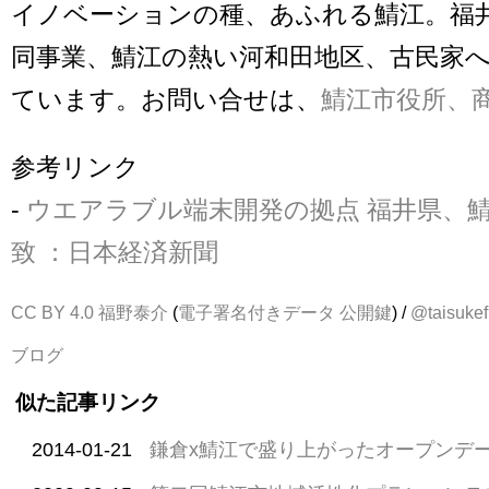
イノベーションの種、あふれる鯖江。福
同事業、鯖江の熱い河和田地区、古民家
ています。お問い合せは、
鯖江市役所、
参考リンク
-
ウエアラブル端末開発の拠点 福井県、
致 ：日本経済新聞
CC BY 4.0
福野泰介
(
電子署名付きデータ
公開鍵
) /
@taisukef
ブログ
似た記事リンク
2014-01-21
鎌倉x鯖江で盛り上がったオープンデ