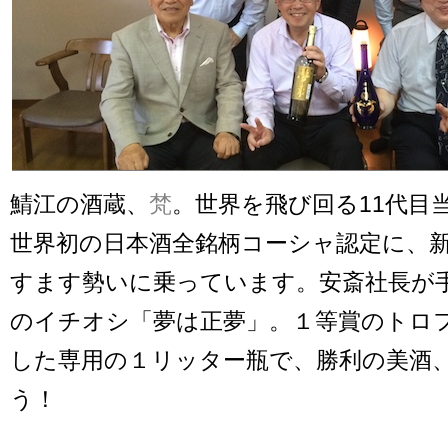
鯖江の酒蔵、
梵
。世界を飛び回る11代目
世界初の日本酒全銘柄コーシャ認定に、
すます勢いに乗っています。安斎社長が
のイチオシ「夢は正夢」。１等賞のトロ
した専用の１リッター瓶で、勝利の美酒
う！