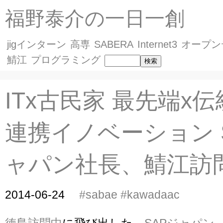
福野泰介の一日一創
jigインターン
高専
SABERA
Internet3
オープン
鯖江
プログラミング
ITx古民家 最先端x伝
連携イノベーション 
ャパン社長、鯖江訪
2014-06-24
#sabae
#kawadaac
徳島訪問中
に飛び出した、
SAPジャパン