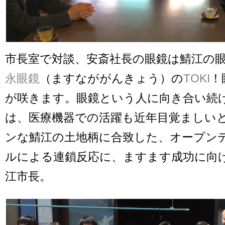
市長室で対談、安斎社長の眼鏡は鯖江の
永眼鏡
（ますなががんきょう）の
TOKI
！
が咲きます。眼鏡という人に向き合い続
は、医療機器での活躍も近年目覚ましい
ンな鯖江の土地柄に合致した、オープン
ルによる連鎖反応に、ますます成功に向
江市長。