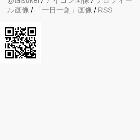
@taisukef
/
アイコン画像
/
プロフィー
ル画像
/
「一日一創」画像
/
RSS