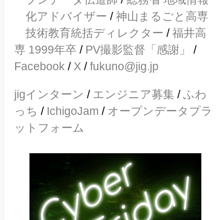
化アドバイザー
/
神山まるごと高専
技術教育統括ディレクター
/
福井高
専 1999年卒
/
PV撮影監督「感謝」
/
Facebook
/
X
/
fukuno@jig.jp
jigインターン
/
エンジニア募集
/
ふわ
っち
/
IchigoJam
/
オープンデータプラ
ットフォーム