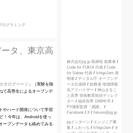
プログラミング
データ、東京高
株式会社jig.jp 取締役 創業者
/
Code for FUKUI 代表
/
Code
for Sabae 代表
/
IchigoJam 発
明者
/
デジタル庁 オープンデ
カタログページ
」（実験を除
ータ伝道師
/
総務省 地域情報
化アドバイザー
/
神山まるご
ねて高専生によるオープンデ
と高専 技術教育統括ディレク
ター
/
福井高専 1999年卒
/
PV撮影監督「感謝」
/
トやハード開発について学習
Facebook
/
X
/
fukuno@jig.jp
今年は、Androidを使っ
jigインターン
/
エンジニア募
オープンデータも絡めてみる
集
/
ふわっち
/
IchigoJam
/
オ