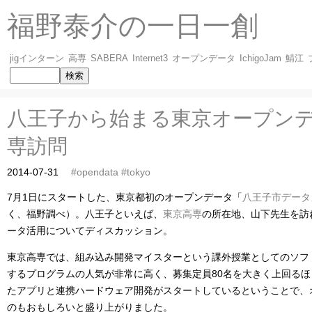
福野泰介の一日一創
jigインターン
高専
SABERA
Internet3
オープンデータ
IchigoJam
鯖江
八王子から始まる東京オープン
専訪問
2014-07-31
#opendata
#tokyo
7月1日にスタートした、東京都初のオープンデータ「
八王子市データ
く、福野調べ）。八王子といえば、
東京高専
の所在地、山下先生を訪
ータ活用についてディスカッション。
東京高専では、組み込み開発マイスターという課外授業としてのソフ
するプログラムの人気が非常に高く、募集定員80名を大きく上回るほど！
たアプリと連携ハードウェア開発がスタートしているということで、
のもおもしろいと盛り上がりました。