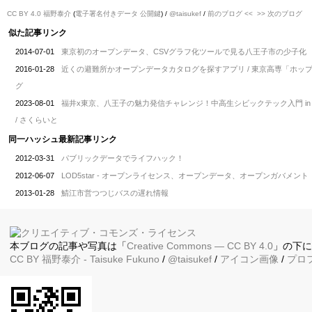
CC BY 4.0
福野泰介
(
電子署名付きデータ
公開鍵
) /
@taisukef
/
前のブログ <<
>> 次のブログ
似た記事リンク
2014-07-01
東京初のオープンデータ、CSVグラフ化ツールで見る八王子市の少子化
2016-01-28
近くの避難所かオープンデータカタログを探すアプリ / 東京高専「ホッ
グ
2023-08-01
福井x東京、八王子の魅力発信チャレンジ！中高生シビックテック入門 in 東京都八王
/ さくらいと
同一ハッシュ最新記事リンク
2012-03-31
パブリックデータでライフハック！
2012-06-07
LOD5star - オープンライセンス、オープンデータ、オープンガバメント
2013-01-28
鯖江市営つつじバスの遅れ情報
本ブログの記事や写真は「
Creative Commons — CC BY 4.0
」の下
CC BY
福野泰介
- Taisuke Fukuno
/
@taisukef
/
アイコン画像
/
プロ