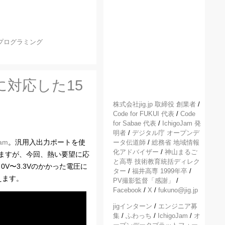
プログラミング
に対応した15
株式会社jig.jp 取締役 創業者
/
Code for FUKUI 代表
/
Code
for Sabae 代表
/
IchigoJam 発
明者
/
デジタル庁 オープンデ
Jam
。汎用入出力ポートを使
ータ伝道師
/
総務省 地域情報
化アドバイザー
/
神山まるご
ますが、今回、熱い要望に応
と高専 技術教育統括ディレク
0V〜3.3Vのかかった電圧に
ター
/
福井高専 1999年卒
/
えます。
PV撮影監督「感謝」
/
Facebook
/
X
/
fukuno@jig.jp
jigインターン
/
エンジニア募
集
/
ふわっち
/
IchigoJam
/
オ