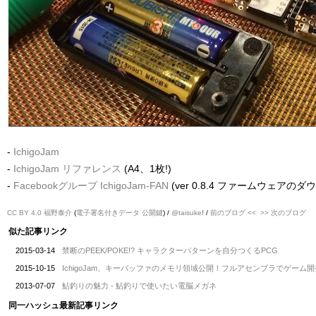
-
IchigoJam
-
IchigoJam リファレンス
(A4、1枚!)
-
Facebookグループ IchigoJam-FAN
(ver 0.8.4 ファームウェアの
CC BY 4.0
福野泰介
(
電子署名付きデータ
公開鍵
) /
@taisukef
/
前のブログ <<
>> 次のブログ
似た記事リンク
2015-03-14
禁断のPEEK/POKE!? キャラクターパターンを自分つくるPCG
2015-10-15
IchigoJam、キーバッファのメモリ領域公開！フルアセンブラでゲーム
2013-07-07
鮎釣りの魅力 - 鮎釣りで使いたい電脳メガネ
同一ハッシュ最新記事リンク