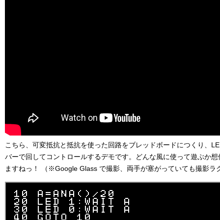
こちら、可変抵抗と抵抗を使った回路をブレッドボードにつくり、LE
バーで回してコントロールするデモです。どんな風に使って遊ぶか想
ますねっ！ （※Google Glass で撮影、両手が塞がっていても撮影