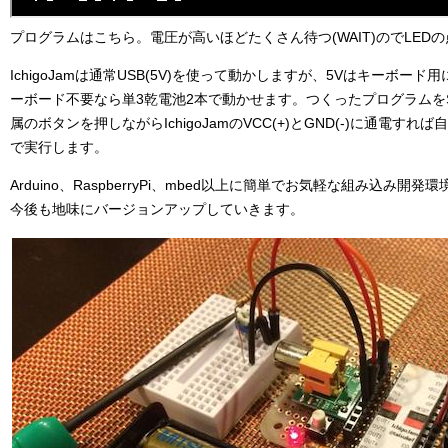
プログラムはこちら。電圧が高いほどたくさん待つ(WAIT)のでLED
IchigoJamは通常USB(5V)を使って動かしますが、5Vはキーボー
ーボード不要なら単3乾電池2本で動かせます。つくったプログラムをSAVE
属のボタンを押しながらIchigoJamのVCC(+)とGND(-)に通電す
で実行します。
Arduino、RaspberryPi、mbed以上に簡単でお気軽な組み込み開発環境、
今後も地味にバージョンアップしていきます。