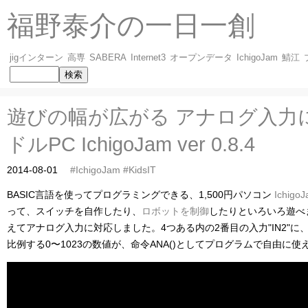
福野泰介の一日一創
jigインターン
高専
SABERA
Internet3
オープンデータ
IchigoJam
鯖江
遊びの幅が広がる アナログ入力
ドルPC IchigoJam ver 0.8.4
2014-08-01
#IchigoJam
#KidsIT
BASIC言語を使ってプログラミングできる、1,500円パソコン
Ichigo
って、スイッチを自作したり、
ロボットを制御
したりといろいろ遊べ
えてアナログ入力に対応しました。4つある内の2番目の入力"IN2"に、
比例する0〜1023の数値が、命令ANA()としてプログラムで自由に使