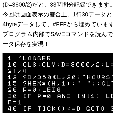
(D=3600/2)だと、33時間分記録できます
今回は画面表示の都合上、1行30データとし
4byteデータして、#FFFから埋めていま
プログラム内部でSAVEコマンドを読ん
ータ保存を実現！
1 'LOGGER

10 CLS:CLV:D=3600/2:L
2)/4

12 ?D/360*L/20;"HOURS"
15 ?HEX$(H,1);" ";:CLT
20 P=0:LED0

30 IF P=0 AND IN(1) L
P=1

40 IF TICK()<=D GOTO 3