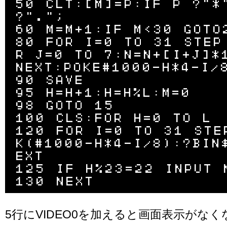
50 CLT:[M]=P:IF P ?"*"
?".";

60 M=M+1:IF M<30 GOTO2
80 FOR I=0 TO 31 STEP
R J=0 TO 7:N=N+[I+J]*
NEXT:POKE#1000-H*4-I/8
90 SAVE

95 H=H+1:H=H%L:M=0

98 GOTO 15

100 CLS:FOR H=0 TO L

120 FOR I=0 TO 31 STE
K(#1000-H*4-I/8):?BIN
EXT

125 IF H%23=22 INPUT N
5行にVIDEO0を加えると画面表示がな