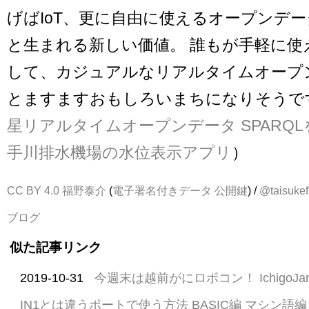
げばIoT、更に自由に使えるオープンデ
と生まれる新しい価値。 誰もが手軽に使
して、カジュアルなリアルタイムオープ
とますますおもしろいまちになりそうで
星リアルタイムオープンデータ SPARQ
手川排水機場の水位表示アプリ
）
CC BY 4.0
福野泰介
(
電子署名付きデータ
公開鍵
) /
@taisukef
ブログ
似た記事リンク
2019-10-31
今週末は越前がにロボコン！ Ichigo
IN1とは違うポートで使う方法 BASIC編 マシン語編