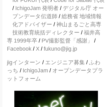
/
IchigoJam 発明者
/
デジタル庁 オー
プンデータ伝道師
/
総務省 地域情報
化アドバイザー
/
神山まるごと高専
技術教育統括ディレクター
/
福井高
専 1999年卒
/
PV撮影監督「感謝」
/
Facebook
/
X
/
fukuno@jig.jp
jigインターン
/
エンジニア募集
/
ふわ
っち
/
IchigoJam
/
オープンデータプラ
ットフォーム