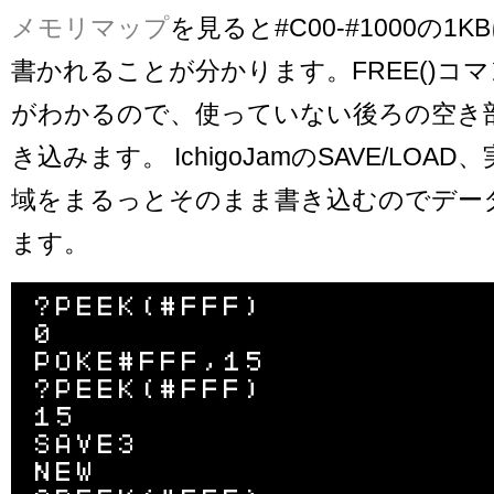
メモリマップ
を見ると#C00-#1000の1
書かれることが分かります。FREE()コ
がわかるので、使っていない後ろの空き
き込みます。 IchigoJamのSAVE/LOA
域をまるっとそのまま書き込むのでデー
ます。
?PEEK(#FFF)

0

POKE#FFF,15

?PEEK(#FFF)

15

SAVE3

NEW
