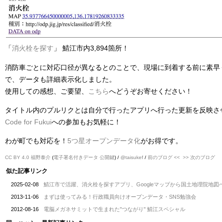
「
消火栓を探す
」 鯖江市内3,894箇所！
消防車ごとに対応口径が異なるとのことで、現場に到着する前に素早
で、データも詳細表示化しました。
使用しての感想、ご要望、
こちら
へどうぞお寄せください！
タイトル内のプルリクとは自分で行ったアプリへ行った更新を反映さ
Code for Fukui
への参加もお気軽に！
わが町でも対応を！
5つ星オープンデータ化
がお得です。
CC BY 4.0
福野泰介
(
電子署名付きデータ
公開鍵
) /
@taisukef
/
前のブログ <<
>> 次のブログ
似た記事リンク
2025-02-08
鯖江市で活躍、消火栓を探すアプリ、Googleマップから国土地理院地図
2013-11-06
まずは使ってみる！行政職員向けオープンデータ・SNS勉強会
2012-08-16
電脳メガネサミットで生まれた"つながり" 鯖江スペシャル