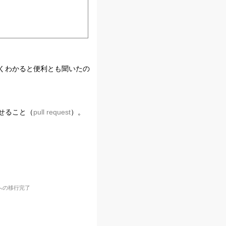
くわかると便利とも聞いたの
せること（
pull request
）。
への移行完了