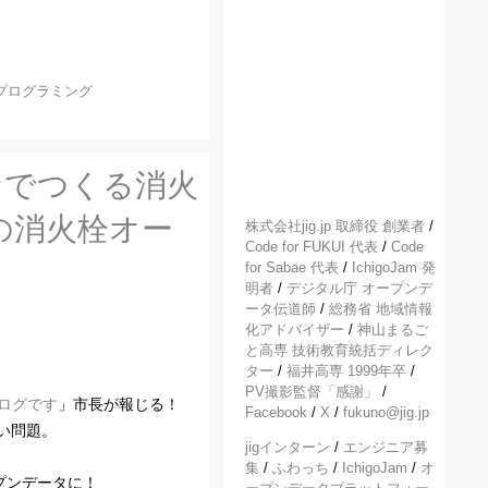
プログラミング
なでつくる消火
箇所の消火栓オー
株式会社jig.jp 取締役 創業者
/
Code for FUKUI 代表
/
Code
for Sabae 代表
/
IchigoJam 発
明者
/
デジタル庁 オープンデ
ータ伝道師
/
総務省 地域情報
化アドバイザー
/
神山まるご
と高専 技術教育統括ディレク
」
ター
/
福井高専 1999年卒
/
PV撮影監督「感謝」
/
ログです
」市長が報じる！
Facebook
/
X
/
fukuno@jig.jp
い問題。
jigインターン
/
エンジニア募
集
/
ふわっち
/
IchigoJam
/
オ
プンデータに！