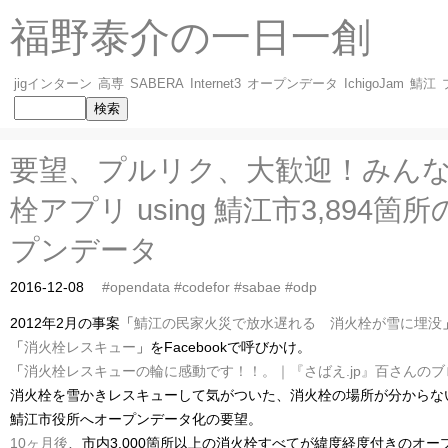
福野泰介の一日一創
jigインターン
高専
SABERA
Internet3
オープンデータ
IchigoJam
鯖江
要望、プルリク、大歓迎！みん
栓アプリ using 鯖江市3,894
プンデータ
2016-12-08
#opendata
#codefor
#sabae
#odp
2012年2月の事案「
鯖江の民家火災で放水遅れる 消火栓が雪に埋没
「
消火栓レスキュー
」をFacebookで呼びかけ。
「
消火栓レスキューの輪に感動です！！。｜『さばえ.jp』百さんのブ
消火栓を雪かきレスキューして気がついた、消火栓の場所が分からな
鯖江市役所へオープンデータ化の要望。
10ヶ月後
、市内3,000箇所以上の消火栓すべてが緯度経度付きのオー