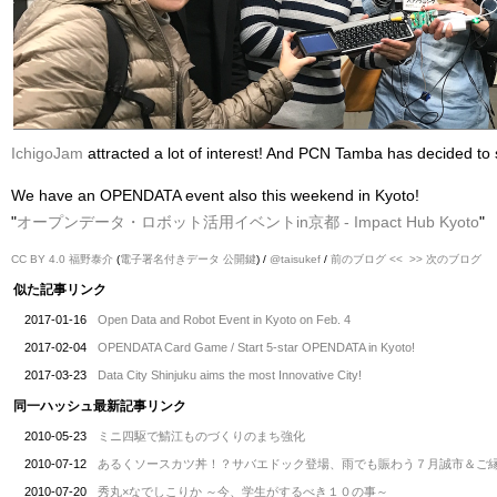
IchigoJam
attracted a lot of interest! And PCN Tamba has decided to s
We have an OPENDATA event also this weekend in Kyoto!
"
オープンデータ・ロボット活用イベントin京都 - Impact Hub Kyoto
"
CC BY 4.0
福野泰介
(
電子署名付きデータ
公開鍵
) /
@taisukef
/
前のブログ <<
>> 次のブログ
似た記事リンク
2017-01-16
Open Data and Robot Event in Kyoto on Feb. 4
2017-02-04
OPENDATA Card Game / Start 5-star OPENDATA in Kyoto!
2017-03-23
Data City Shinjuku aims the most Innovative City!
同一ハッシュ最新記事リンク
2010-05-23
ミニ四駆で鯖江ものづくりのまち強化
2010-07-12
あるくソースカツ丼！？サバエドック登場、雨でも賑わう７月誠市＆ご
2010-07-20
秀丸×なでしこりか ～今、学生がするべき１０の事～