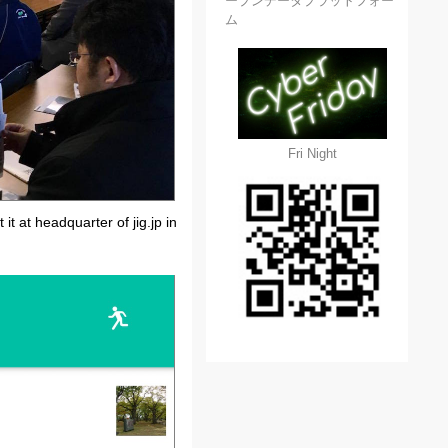
ープンデータプラットフォー
ム
Fri Night
 at headquarter of jig.jp in