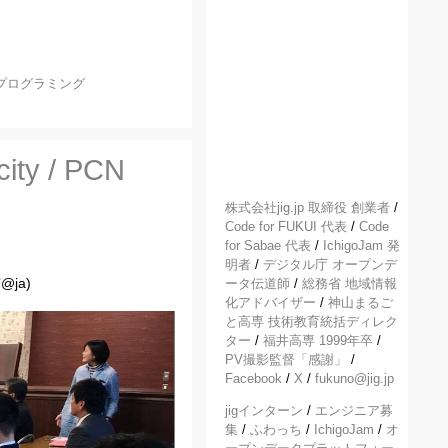
プログラミング
city / PCN
株式会社jig.jp 取締役 創業者
/
Code for FUKUI 代表
/
Code
for Sabae 代表
/
IchigoJam 発
明者
/
デジタル庁 オープンデ
@ja)
ータ伝道師
/
総務省 地域情報
化アドバイザー
/
神山まるご
と高専 技術教育統括ディレク
ター
/
福井高専 1999年卒
/
PV撮影監督「感謝」
/
Facebook
/
X
/
fukuno@jig.jp
jigインターン
/
エンジニア募
集
/
ふわっち
/
IchigoJam
/
オ