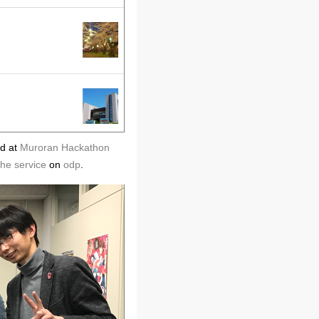
d at
Muroran Hackathon
he service
on
odp
.