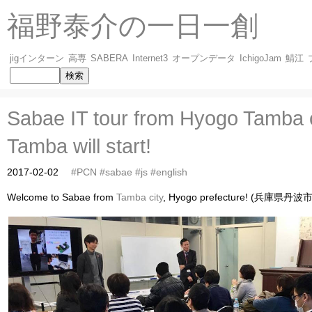
福野泰介の一日一創
jigインターン
高専
SABERA
Internet3
オープンデータ
IchigoJam
鯖江
Sabae IT tour from Hyogo Tamba 
Tamba will start!
2017-02-02
#PCN
#sabae
#js
#english
Welcome to Sabae from
Tamba city
, Hyogo prefecture! (兵庫県丹波市