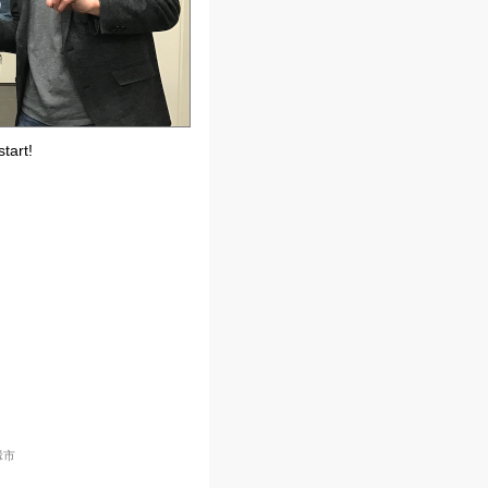
tart!
縁市