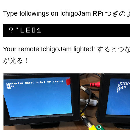
Type followings on IchigoJam RPi 
Your remote IchigoJam lighted! すると
が光る！