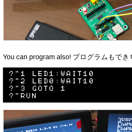
You can program also! プログラム
?"1 LED1:WAIT10

?"2 LED0:WAIT10

?"3 GOTO 1
