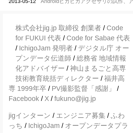
2013-05-12
Androidピカピカアクセサリの試作
株式会社jig.jp 取締役 創業者
/
Code
for FUKUI 代表
/
Code for Sabae 代表
/
IchigoJam 発明者
/
デジタル庁 オー
プンデータ伝道師
/
総務省 地域情報
化アドバイザー
/
神山まるごと高専
技術教育統括ディレクター
/
福井高
専 1999年卒
/
PV撮影監督「感謝」
/
Facebook
/
X
/
fukuno@jig.jp
jigインターン
/
エンジニア募集
/
ふわ
っち
/
IchigoJam
/
オープンデータプラ