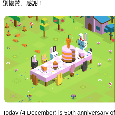
別協賛、感謝！
Today (4 December) is 50th anniversary o