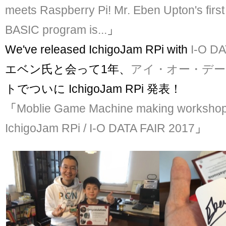
meets Raspberry Pi! Mr. Eben Upton's firs
BASIC program is...
」
We've released IchigoJam RPi with
I-O D
エベン氏と会って1年、
アイ・オー・デー
トでついに IchigoJam RPi 発表！
「
Moblie Game Machine making workshop 
IchigoJam RPi / I-O DATA FAIR 2017
」