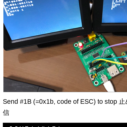
Send #1B (=0x1b, code of ESC) to s
信