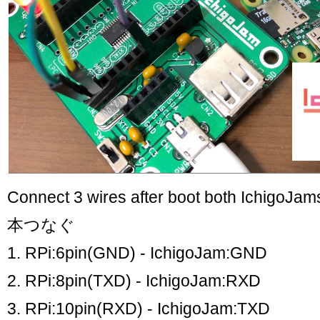
Connect 3 wires after boot both Ichi
本つなぐ
1. RPi:6pin(GND) - IchigoJam:GND
2. RPi:8pin(TXD) - IchigoJam:RXD
3. RPi:10pin(RXD) - IchigoJam:TXD