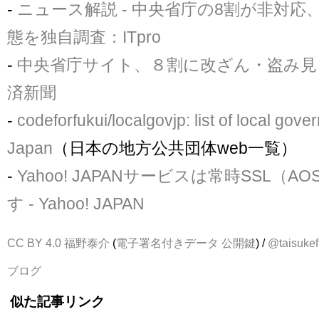
-
ニュース解説 - 中央省庁の8割が非対応
態を独自調査：ITpro
-
中央省庁サイト、８割に改ざん・盗み見
済新聞
-
codeforfukui/localgovjp: list of local gove
Japan
（日本の地方公共団体web一覧）
-
Yahoo! JAPANサービスは常時SSL（A
す - Yahoo! JAPAN
CC BY 4.0
福野泰介
(
電子署名付きデータ
公開鍵
) /
@taisukef
ブログ
似た記事リンク