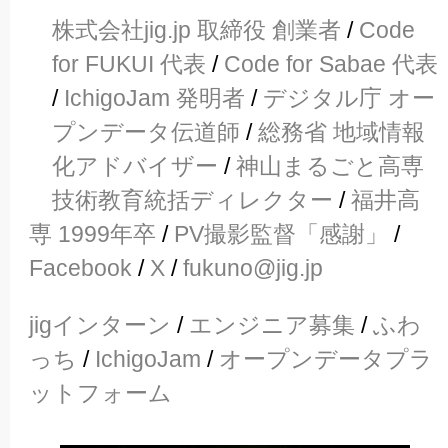
株式会社jig.jp 取締役 創業者
/
Code
for FUKUI 代表
/
Code for Sabae 代表
/
IchigoJam 発明者
/
デジタル庁 オー
プンデータ伝道師
/
総務省 地域情報
化アドバイザー
/
神山まるごと高専
技術教育統括ディレクター
/
福井高
専 1999年卒
/
PV撮影監督「感謝」
/
Facebook
/
X
/
fukuno@jig.jp
jigインターン
/
エンジニア募集
/
ふわ
っち
/
IchigoJam
/
オープンデータプラ
ットフォーム