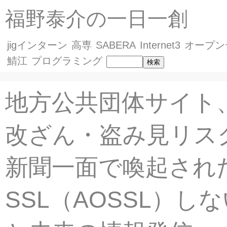
福野泰介の一日一創
jigインターン
高専
SABERA
Internet3
オープン
鯖江
プログラミング
地方公共団体サイト、
改ざん・盗み見リスク
新聞一面で喚起され
SSL（AOSSL）し