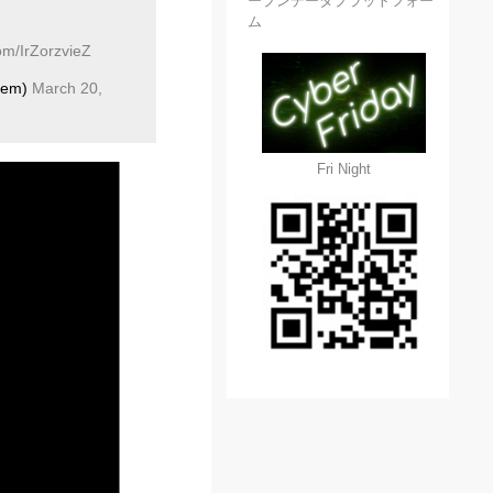
ープンデータプラットフォー
ム
com/IrZorzvieZ
em)
March 20,
Fri Night