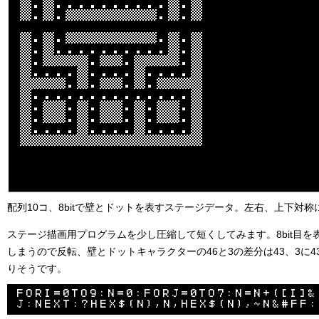
配列10コ、8bitで壁とドットを表すステージデータ。左右、上下対称
ステージ描画用プログラムを少し圧縮して短くしてみます。8bit目を表
しまうので反転、壁とドットキャラクターの46と3の差分は43、3に4
りそうです。
FORI=0TO9:N=0:FORJ=0TO7:N=N+([I]&