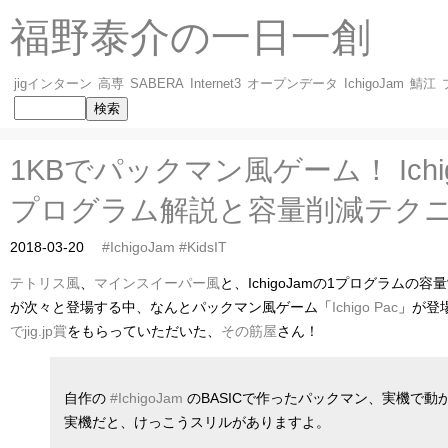
福野泰介の一日一創
jigインターン
高専
SABERA
Internet3
オープンデータ
IchigoJam
鯖江
1KBでパックマン風ゲーム！ Ichigo
プログラム解説と容量削減テク
2018-03-20
#IchigoJam
#KidsIT
テトリス風
、
マインスイーパー風
と、IchigoJamの1プログラムの
が次々と登場する中、なんとパックマン風ゲーム「
Ichigo Pac
」が登
でjig.jp賞
をもらっていただいた、
その筋屋
さん！
自作の
#IchigoJam
のBASICで作ったパックマン、実機で動
実機だと、けっこうスリルがありますよ。