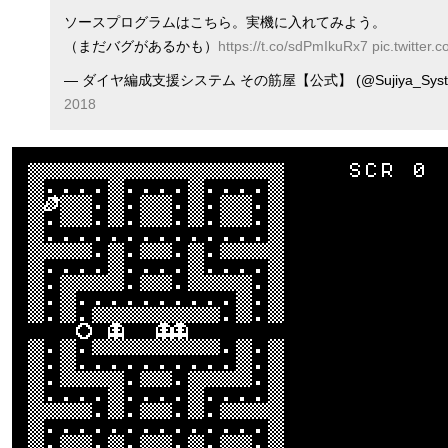
ソースプログラムはこちら。実機に入れてみよう。
（まだバグがあるかも）
https://t.co/sdPmIkuRx7
pic.twitter.
— ダイヤ編成支援システム その筋屋【公式】 (@Sujiya_Syst
2018