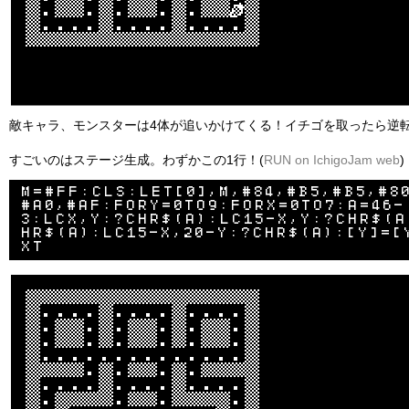
敵キャラ、モンスターは4体が追いかけてくる！イチゴを取ったら逆
すごいのはステージ生成。わずかこの1行！(
RUN on IchigoJam web
)
M=#FF:CLS:LET[0],M,#84,#B5,#B5,#8
#A0,#AF:FORY=0TO9:FORX=0TO7:A=46-
3:LCX,Y:?CHR$(A):LC15-X,Y:?CHR$(A
HR$(A):LC15-X,20-Y:?CHR$(A):[Y]=[