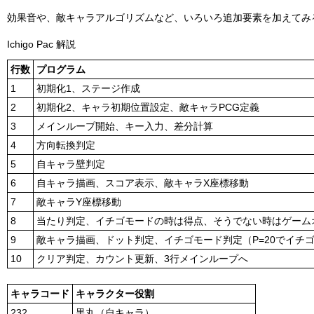
効果音や、敵キャラアルゴリズムなど、いろいろ追加要素を加えてみ
Ichigo Pac 解説
行数
プログラム
1
初期化1、ステージ作成
2
初期化2、キャラ初期位置設定、敵キャラPCG定義
3
メインループ開始、キー入力、差分計算
4
方向転換判定
5
自キャラ壁判定
6
自キャラ描画、スコア表示、敵キャラX座標移動
7
敵キャラY座標移動
8
当たり判定、イチゴモードの時は得点、そうでない時はゲーム
9
敵キャラ描画、ドット判定、イチゴモード判定（P=20でイチ
10
クリア判定、カウント更新、3行メインループへ
キャラコード
キャラクター役割
232
黒丸（自キャラ）