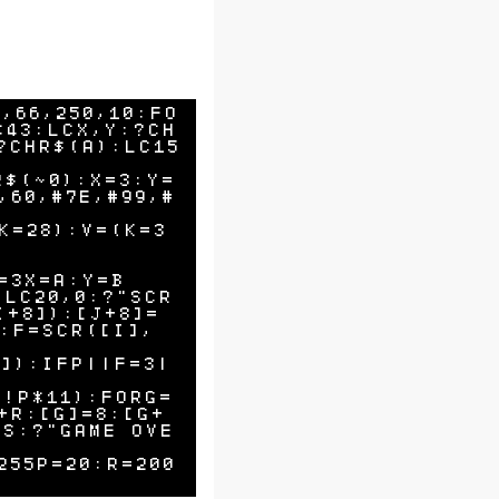
2,66,250,10:FO
*43:LCX,Y:?CH
?CHR$(A):LC15
R$(~0):X=3:Y=
,60,#7E,#99,#
K=28):V=(K=3
3X=A:Y=B

LC20,0:?"SCR 
I+8]):[J+8]=
1:F=SCR([I],
J]):IFP||F=3|
-!P*11):FORG=
+R:[G]=8:[G+
LS:?"GAME OVE
55P=20:R=200
