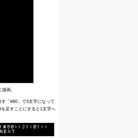
に描画。
す「#80」で3文字になって
3を足すことにすると1文字へ
(#80>>J)>0)<<