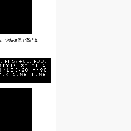
転、連続確保で高得点！
0,#F5,#84,#BD,
([Y]&#80>0)*4
):LCX,20-Y:?C
Y]<<1:NEXT:NE