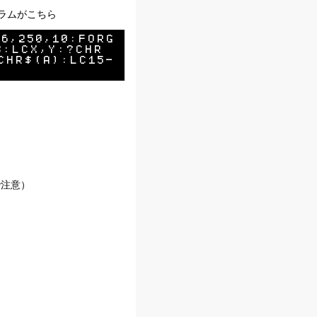
ラムがこちら
66,250,10:FORG
3:LCX,Y:?CHR
CHR$(A):LC15-
ので注意）