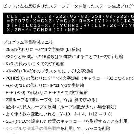
ビットと左右反転させたステージデータを使ったステージ生成プログ
CLS:LET[0],0,222,82,82,254,80,222,
=0TO79:X=G%8:Y=G/8:A=3+[Y]>>X&1*4
$(A):LC15-X,Y:?CHR$(A):LCX,20-Y:?
プログラム容量削減ミニ技
- 255の代わりに ~0 で1文字短縮 (bit反転)
- #3Cなど#63以下の16進数は10進数にすることで1〜2文字短縮
- K>0 の代わりに K で2文字短縮
- -(K=28)+(K=29) のプラスを前にして1文字短縮
- ?CHR$(0) の代わりに ?" " で4文字短縮（キャラコード32になる
- +(P>0)*11 の代わりに -!P*11 で3文字短縮
- P=P-(P>0) の代わりに P=P-!!P で2文字短縮
- 2重ループを1重ループ化（X、Yは計算で求める）
- 配列への代入ループを展開（ループ回数が少ない場合有効）
- よく使う数を変数にいれる（Y=10、J=I+4、I+12 → J+8）
- SCR()でLCで設定した位置のキャラコードを取得することを利用
-
シンプルな演算子の優先順位
を利用して、カッコを削除