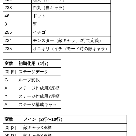
233
白丸（自キャラ）
46
ドット
3
壁
255
イチゴ
224
モンスター（敵キャラ、2行で定義）
235
オニギリ（イチゴモード時の敵キャラ）
変数
初期化用（1行）
[0]-[9]
ステージデータ
G
ループ変数
X
ステージ作成用X座標
Y
ステージ作成用Y座標
A
ステージ構成キャラ
変数
メイン（2行〜10行）
[0]-[3]
敵キャラX座標
[4]-[7]
敵キャラY座標