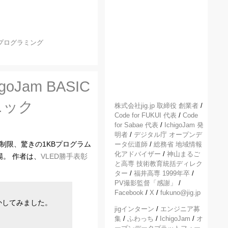
プログラミング
Jam BASIC
ニック
株式会社jig.jp 取締役 創業者
/
Code for FUKUI 代表
/
Code
for Sabae 代表
/
IchigoJam 発
明者
/
デジタル庁 オープンデ
容量制限、驚きの1KBプログラム
ータ伝道師
/
総務省 地域情報
化アドバイザー
/
神山まるご
場。 作者は、
VLED勝手表彰
と高専 技術教育統括ディレク
ター
/
福井高専 1999年卒
/
PV撮影監督「感謝」
/
Facebook
/
X
/
fukuno@jig.jp
かしてみました。
jigインターン
/
エンジニア募
集
/
ふわっち
/
IchigoJam
/
オ