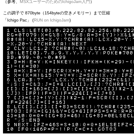
（参考、
MSXユーザーのためのIchigoJam入門
）
この調子で 870byte（154byteの空きメモリー）まで圧縮
「Ichigo Pac」 (
RUN on IchigoJam
)
1 CLS:LET[0],0,222,82,82,254,80,22
RG=0TO79:X=G%8:Y=G/8:A=3+[Y]>>X&1
R$(A):LC15-X,Y:?CHR$(A):LCX,20-Y:
-X,20-Y:?CHR$(A):NEXT

2 CLV:LC1,2:?CHR$(~0):LC14,18:?CH
10:LET[0],7,8,9,Y,Y,Y,Y,Y:POKE#700
BD,#99,~0,~0,#99

3 D=H:E=V:K=INKEY():IFKH=(K=29)-(
1)-(K=30)

4 A=X:B=Y:IFSCR(X+H,Y+V)=3H=D:V=E

5 X=(X+H)&15:Y=Y+V:Z=SCR(X,Y):IFZ=
6 LCA,B:?" ":LCX,Y:?CHR$(232+C&1):
";S:I=C&3:J=I+4:LC[I],[J]:?CHR$([
[I]:[I+16]=[J]:[I]=[I]+(X>[I])*2-
[J]):IFP||F=3||F=224[I]=[J+8]

7 [J]=[J]+(Y>[J])*2-1:F=SCR([I],[
|F=224[J]=[I+16]

8 LC[I],[J]:[I+8]=SCR():?CHR$(235
0TO3:IFX=[G]&&Y=[G+4]IFPS=S+R:R=R
4]=10:Q=Q+([G+8]=46):[G+8]=0ELSEC
R ";S:END

9 NEXT:IFZ=46S=S+10:Q=Q+1ELSEIFZ=2