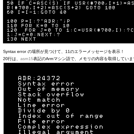
50 IF C=ASC(S) IF USR(#700,I+1)=A
R(#700,I+2)=ASC(S+2) GOTO 100

60 I=I-1:GOTO 40

100 P=I:?"ADR:";P

110 FOR K=0 TO 10

120  FOR J=0 TO 1:C=USR(#700,I):?
1:J=C=0:NEXT:?

Syntax error の場所が見つけて、11のエラーメッセージを表示！
20行は、
asm15
表記のArmマシン語で、メモリの内容を取得していま