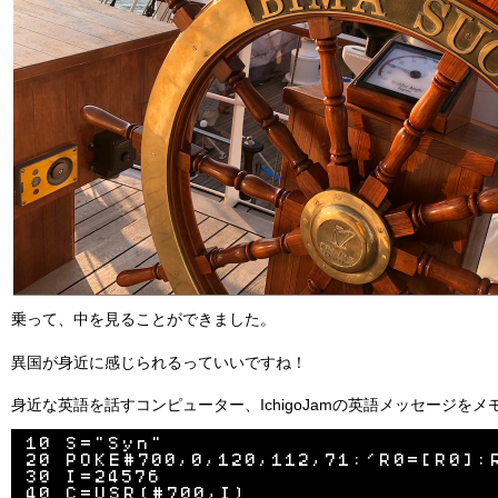
乗って、中を見ることができました。
異国が身近に感じられるっていいですね！
身近な英語を話すコンピューター、IchigoJamの英語メッセージを
10 S="Syn"

20 POKE#700,0,120,112,71:'R0=[R0]:R
30 I=24576

40 C=USR(#700,I)
