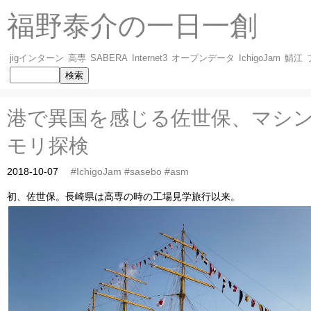
福野泰介の一日一創
jigインターン
高専
SABERA
Internet3
オープンデータ
IchigoJam
鯖江
港で異国を感じる佐世保、マシ
モリ探検
2018-10-07
#IchigoJam
#sasebo
#asm
初、佐世保。長崎県は高専の時の工場見学旅行以来。