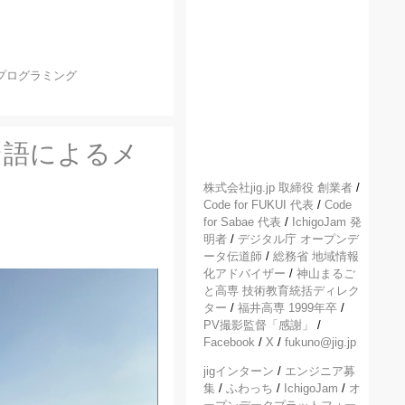
プログラミング
ン語によるメ
株式会社jig.jp 取締役 創業者
/
Code for FUKUI 代表
/
Code
for Sabae 代表
/
IchigoJam 発
明者
/
デジタル庁 オープンデ
ータ伝道師
/
総務省 地域情報
化アドバイザー
/
神山まるご
と高専 技術教育統括ディレク
ター
/
福井高専 1999年卒
/
PV撮影監督「感謝」
/
Facebook
/
X
/
fukuno@jig.jp
jigインターン
/
エンジニア募
集
/
ふわっち
/
IchigoJam
/
オ