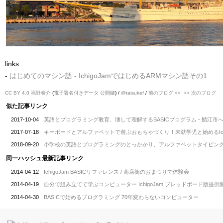
links
-
はじめてのマシン語 - IchigoJamではじめるARMマシン語その1
CC BY 4.0
福野泰介
(
電子署名付きデータ
公開鍵
) /
@taisukef
/
前のブログ <<
>> 次のブログ
似た記事リンク
2017-10-04
英語とプログラミング教育、壊して理解するBASICプログラム - 鯖江市
2017-07-18
キーボードとアルファベットで遊ぶおもちゃづくり！未就学児と始めるIchi
2018-09-20
小学校の英語とプログラミングのとっかかり、アルファベットタイピン
同一ハッシュ最新記事リンク
2014-04-12
IchigoJam BASICリファレンス / 商店街のおまつりで体験会
2014-04-19
自分で組み立てて学ぶコンピューター IchigoJam ブレッドボード版提供
2014-04-30
BASICで始めるプログラミング 70年変わらないコンピューター