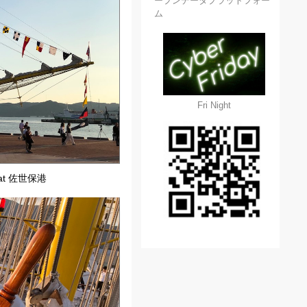
ープンデータプラットフォー
ム
Fri Night
t 佐世保港