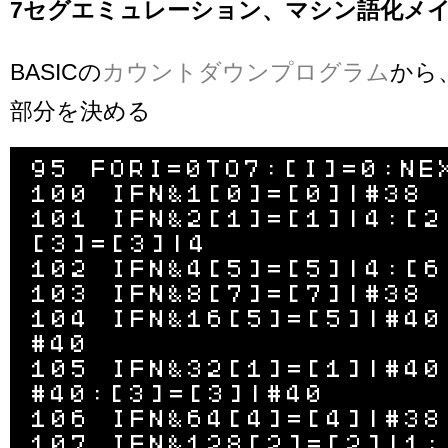
7セグエミュレーション、マシン語化メ
BASICの
カウントダウンプログラム
から
部分を決める
95 FORI=0TO7:[I]=0:NEX
100 IFN&1[0]=[0]|#38

101 IFN&2[1]=[1]|4:[2
[3]=[3]|4

102 IFN&4[5]=[5]|4:[6]
103 IFN&8[7]=[7]|#38

104 IFN&16[5]=[5]|#40
#40

105 IFN&32[1]=[1]|#40
#40:[3]=[3]|#40

106 IFN&64[4]=[4]|#38

107 IFN&128[2]=[2]|1: