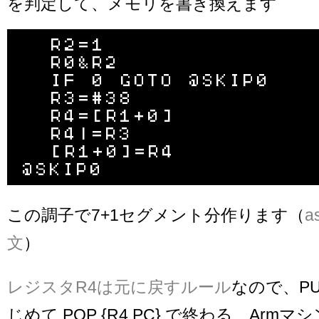
を判定して、メモリを書き換えます
  R2=1

  R0&R2

  IF 0 GOTO @SKIP0

  R3=#38

  R4=[R1+0]

  R4|=R3

  [R1+0]=R4

この調子で7+1セグメント分作ります（
a
文
）
レジスタR4は元に戻すルール
なので、PUS
じめて POP {R4,PC} で終わる、Arm