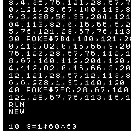
8,4,35,76,121,28,67,
0,121,28,67,140,113,
6,3,208,56,35,204,12
04,113,82,0,16,66,6,
5,76,121,28,67,76,113
30 POKE#7B4,140,121,2
0,113,82,0,16,66,9,2
76,120,28,67,76,112,
8,67,140,112,204,120
4,112,82,0,16,66,3,2
12,121,28,67,12,113,
6,6,208,1,35,140,120

40 POKE#7EC,28,67,140
121,28,67,76,113,16,1
RUN

NEW

10 S=1*60*60
