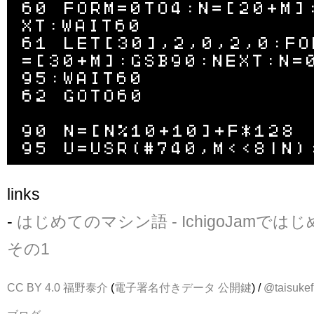
60 FORM=0TO4:N=[20+M]
XT:WAIT60

61 LET[30],2,0,2,0:FO
=[30+M]:GSB90:NEXT:N=
95:WAIT60

62 GOTO60

90 N=[N%10+10]+F*128

links
-
はじめてのマシン語 - IchigoJamでは
その1
CC BY 4.0
福野泰介
(
電子署名付きデータ
公開鍵
) /
@taisukef