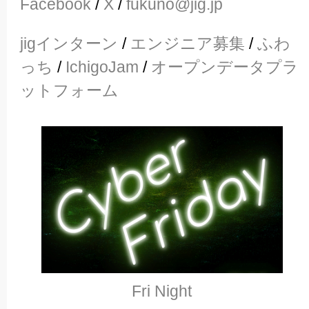
Facebook
/
X
/
fukuno@jig.jp
jigインターン
/
エンジニア募集
/
ふわ
っち
/
IchigoJam
/
オープンデータプラ
ットフォーム
Fri Night