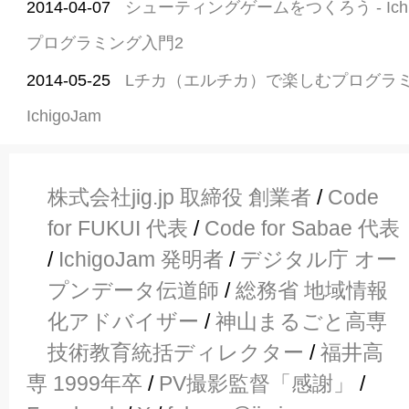
2014-04-07
シューティングゲームをつくろう - Ich
プログラミング入門2
2014-05-25
Lチカ（エルチカ）で楽しむプログラミン
IchigoJam
株式会社jig.jp 取締役 創業者
/
Code
for FUKUI 代表
/
Code for Sabae 代表
/
IchigoJam 発明者
/
デジタル庁 オー
プンデータ伝道師
/
総務省 地域情報
化アドバイザー
/
神山まるごと高専
技術教育統括ディレクター
/
福井高
専 1999年卒
/
PV撮影監督「感謝」
/