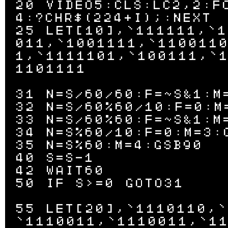
20 VIDEO5:CLS:LC2,2:F
4:?CHR$(224+I);:NEXT

25 LET[10],`111111,`1
011,`1001111,`110011
1,`1111101,`100111,`
1101111

31 N=S/60/60:F=~S&1:M=
32 N=S/60%60/10:F=0:M=
33 N=S/60%60:F=~S&1:M=
34 N=S%60/10:F=0:M=3:G
35 N=S%60:M=4:GSB90

40 S=S-1

42 WAIT60

50 IF S>=0 GOTO31

55 LET[20],`1110110,`
`1110011,`1110011,`11