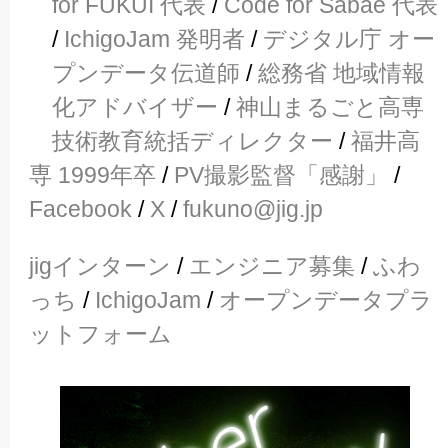
for FUKUI 代表
/
Code for Sabae 代表
/
IchigoJam 発明者
/
デジタル庁 オー
プンデータ伝道師
/
総務省 地域情報
化アドバイザー
/
神山まるごと高専
技術教育統括ディレクター
/
福井高
専 1999年卒
/
PV撮影監督「感謝」
/
Facebook
/
X
/
fukuno@jig.jp
jigインターン
/
エンジニア募集
/
ふわ
っち
/
IchigoJam
/
オープンデータプラ
ットフォーム