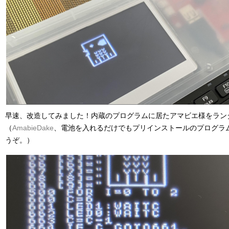
早速、改造してみました！内蔵のプログラムに居たアマビエ様をラン
（
AmabieDake
、電池を入れるだけでもプリインストールのプログラ
うぞ。）