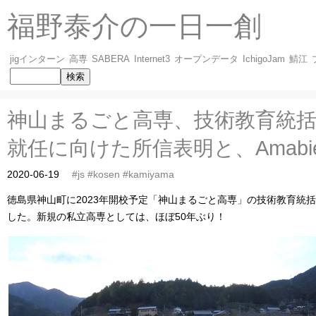
福野泰介の一日一創
jigインターン
高専
SABERA
Internet3
オープンデータ
IchigoJam
鯖江
神山まるごと高専、技術教育統
就任に向けた所信表明と、Amab
2020-06-19
#js
#kosen
#kamiyama
徳島県神山町に2023年開校予定「神山まるごと高専」の技術教育統
した。新規の私立高専としては、ほぼ50年ぶり！