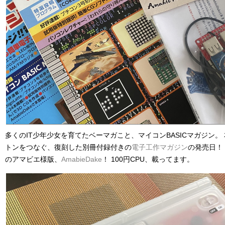
多くのIT少年少女を育てたベーマガこと、マイコンBASICマガジン。
トンをつなぐ、復刻した別冊付録付きの
電子工作マガジン
の発売日！
のアマビエ様版、
AmabieDake
！ 100円CPU、載ってます。