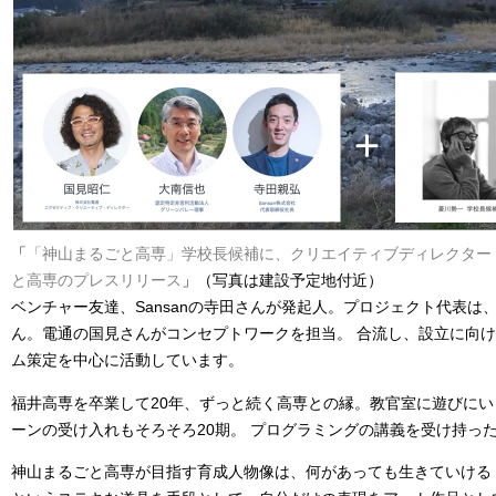
「
「神山まるごと高専」学校長候補に、クリエイティブディレクター
と高専のプレスリリース
」（写真は建設予定地付近）
ベンチャー友達、Sansanの寺田さんが発起人。プロジェクト代表は
ん。電通の国見さんがコンセプトワークを担当。 合流し、設立に向
ム策定を中心に活動しています。
福井高専を卒業して20年、ずっと続く高専との縁。教官室に遊びに
ーンの受け入れもそろそろ20期。 プログラミングの講義を受け持っ
神山まるごと高専が目指す育成人物像は、何があっても生きていける「