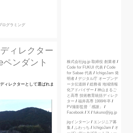
プログラミング
括ディレクター
ieペンダント
株式会社jig.jp 取締役 創業者
/
Code for FUKUI 代表
/
Code
for Sabae 代表
/
IchigoJam 発
明者
/
デジタル庁 オープンデ
括ディレクターとして選ばれま
ータ伝道師
/
総務省 地域情報
化アドバイザー
/
神山まるご
と高専 技術教育統括ディレク
ター
/
福井高専 1999年卒
/
PV撮影監督「感謝」
/
Facebook
/
X
/
fukuno@jig.jp
jigインターン
/
エンジニア募
集
/
ふわっち
/
IchigoJam
/
オ