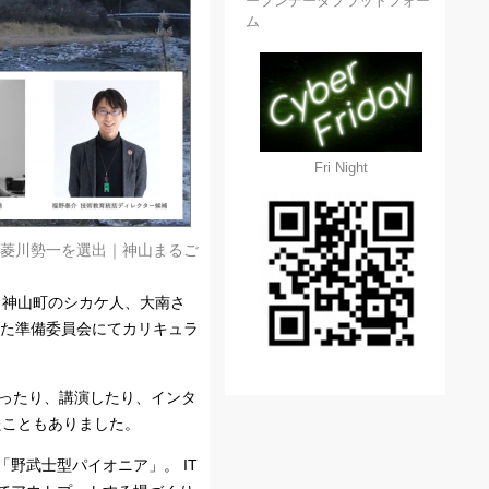
ープンデータプラットフォー
ム
Fri Night
 菱川勢一を選出｜神山まるご
、神山町のシカケ人、大南さ
けた準備委員会にてカリキュラ
いったり、講演したり、インタ
たこともありました。
野武士型パイオニア」。 IT