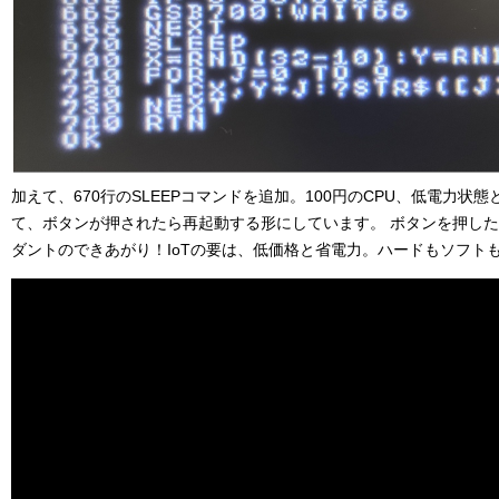
加えて、670行のSLEEPコマンドを追加。100円のCPU、低電力状
て、ボタンが押されたら再起動する形にしています。 ボタンを押した
ダントのできあがり！IoTの要は、低価格と省電力。ハードもソフト