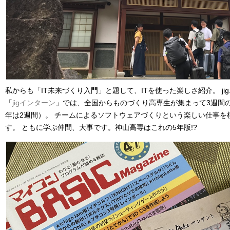
私からも「IT未来づくり入門」と題して、ITを使った楽しさ紹介。 jig
「
jigインターン
」では、全国からものづくり高専生が集まって3週間の
年は2週間）。 チームによるソフトウェアづくりという楽しい仕事を
す。 ともに学ぶ仲間、大事です。神山高専はこれの5年版!?