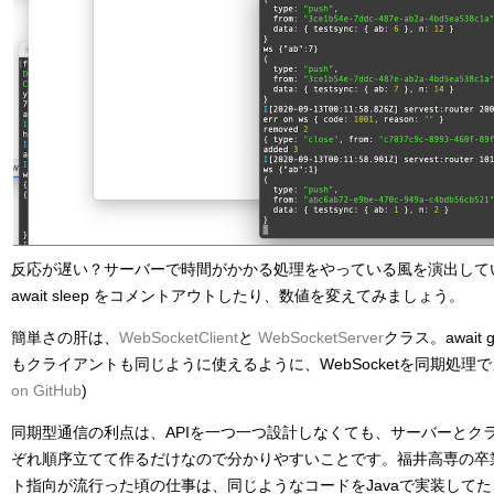
反応が遅い？サーバーで時間がかかる処理をやっている風を演出しているだけで
await sleep をコメントアウトしたり、数値を変えてみましょう。
簡単さの肝は、
WebSocketClient
と
WebSocketServer
クラス。await
もクライアントも同じように使えるように、WebSocketを同期処理
on GitHub
)
同期型通信の利点は、APIを一つ一つ設計しなくても、サーバーとク
ぞれ順序立てて作るだけなので分かりやすいことです。福井高専の卒
ト指向が流行った頃の仕事は、同じようなコードをJavaで実装して