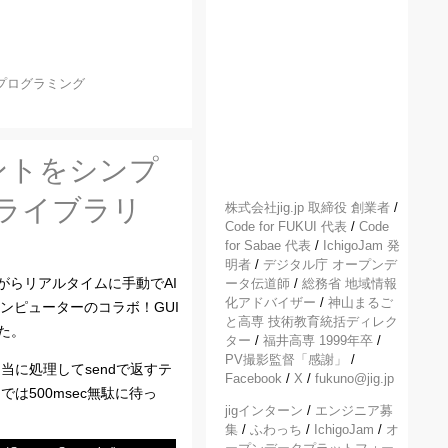
プログラミング
アントをシンプ
処理ライブラリ
株式会社jig.jp 取締役 創業者
/
Code for FUKUI 代表
/
Code
for Sabae 代表
/
IchigoJam 発
明者
/
デジタル庁 オープンデ
がらリアルタイムに手動でAI
ータ伝道師
/
総務省 地域情報
化アドバイザー
/
神山まるご
ンピューターのコラボ！GUI
と高専 技術教育統括ディレク
した。
ター
/
福井高専 1999年卒
/
PV撮影監督「感謝」
/
適当に処理してsendで返すテ
Facebook
/
X
/
fukuno@jig.jp
では500msec無駄に待っ
jigインターン
/
エンジニア募
集
/
ふわっち
/
IchigoJam
/
オ