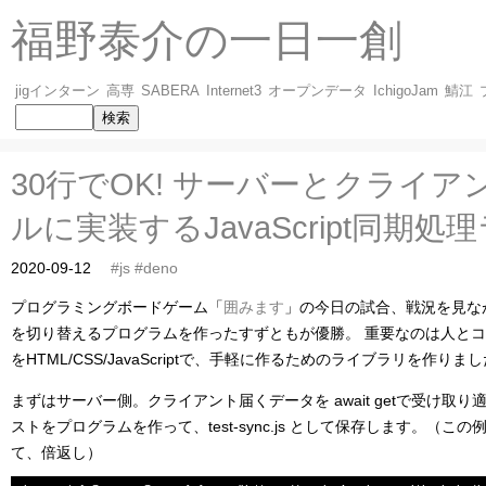
福野泰介の一日一創
jigインターン
高専
SABERA
Internet3
オープンデータ
IchigoJam
鯖江
30行でOK! サーバーとクライ
ルに実装するJavaScript同期
2020-09-12
#js
#deno
プログラミングボードゲーム「
囲みます
」の今日の試合、戦況を見な
を切り替えるプログラムを作ったすずともが優勝。 重要なのは人とコ
をHTML/CSS/JavaScriptで、手軽に作るためのライブラリを作りま
まずはサーバー側。クライアント届くデータを await getで受け取り
ストをプログラムを作って、test-sync.js として保存します。（この例
て、倍返し）