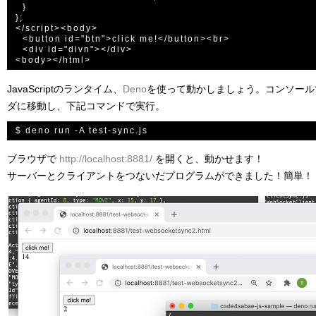
  }

};

</script><body>

  <button id="btn">click me!</button><br>

  <div id="divn"></div>

JavaScriptのランタイム、
Deno
を使って動かしましょう。コンソールで te
ダに移動し、下記コマンドで実行。
ブラウザで
http://localhost:8881/
を開くと、動かせます！
サーバーとクライアントをつないだプログラムができました！簡単！