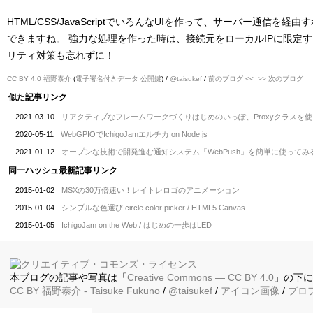
HTML/CSS/JavaScriptでいろんなUIを作って、サーバー通信を
できますね。 強力な処理を作った時は、接続元をローカルIPに限定
リティ対策も忘れずに！
CC BY 4.0
福野泰介
(
電子署名付きデータ
公開鍵
) /
@taisukef
/
前のブログ <<
>> 次のブログ
似た記事リンク
2021-03-10
リアクティブなフレームワークづくりはじめのいっぽ、Proxyクラスを使
2020-05-11
WebGPIOでIchigoJamエルチカ on Node.js
2021-01-12
オープンな技術で開発進む通知システム「WebPush」を簡単に使ってみるJa
同一ハッシュ最新記事リンク
2015-01-02
MSXの30万倍速い！レイトレロゴのアニメーション
2015-01-04
シンプルな色選び circle color picker / HTML5 Canvas
2015-01-05
IchigoJam on the Web / はじめの一歩はLED
本ブログの記事や写真は「
Creative Commons — CC BY 4.0
」の下
CC BY
福野泰介
- Taisuke Fukuno
/
@taisukef
/
アイコン画像
/
プロ