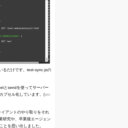
す。test-sync.jsの
 getとsendを使ってサーバー
でカプセル化しています。(
src
ライアントのやり取りをそれ
業研究や、卒業後エージェン
たことを思い出しました。