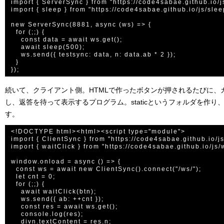
import { ServerSync } from "https://code4sabae.github.io/js
import { sleep } from "https://code4sabae.github.io/js/sleep
new ServerSync(8881, async (ws) => {

  for (;;) {

    const data = await ws.get();

    await sleep(500);

    ws.send({ testsync: data, n: data.ab * 2 });

  }

続いて、クライアント側。HTMLで作ったボタンが押されるたびに、
し、返答を待って表示するプログラム。staticというフォルダを作り、ind
す。
<!DOCTYPE html><html><script type="module">

import { ClientSync } from "https://code4sabae.github.io/js
import { waitClick } from "https://code4sabae.github.io/js/wa
window.onload = async () => {

  const ws = await new ClientSync().connect("/ws/");

  let cnt = 0;

  for (;;) {

    await waitClick(btn);

    ws.send({ ab: ++cnt });

    const res = await ws.get();

    console.log(res);

    divn.textContent = res.n;
