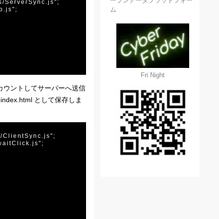
ープンデータプラットフォー
/ServerSync.js";

ム
.js";

Fri Night
カウントしてサーバーへ送信
ex.html として保存しま
/ClientSync.js";

itClick.js";
