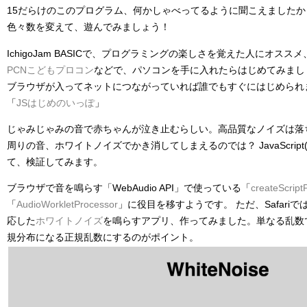
15だらけのこのプログラム、何かしゃべってるように聞こえましたか
色々数を変えて、遊んでみましょう！
IchigoJam BASICで、プログラミングの楽しさを覚えた人にオススメ、Ja
PCNこどもプロコン
などで、パソコンを手に入れたらはじめてみまし
ブラウザが入ってネットにつながっていれば誰でもすぐにはじめられ
「
JSはじめのいっぽ
」
じゃみじゃみの音で赤ちゃんが泣き止むらしい。高品質なノイズは落
周りの音、ホワイトノイズでかき消してしまえるのでは？ JavaScript(
て、検証してみます。
ブラウザで音を鳴らす「WebAudio API」で使っている「
createScript
「
AudioWorkletProcessor
」に役目を移すようです。 ただ、Safari
応した
ホワイトノイズ
を鳴らすアプリ、作ってみました。単なる乱数
規分布になる正規乱数にするのがポイント。