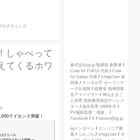
プログラミング
突破！しゃべって
こえてくるホワ
株式会社jig.jp 取締役 創業者
/
Code for FUKUI 代表
/
Code
for Sabae 代表
/
IchigoJam 発
明者
/
デジタル庁 オープンデ
ータ伝道師
/
総務省 地域情報
化アドバイザー
/
神山まるご
と高専 技術教育統括ディレク
ター
/
福井高専 1999年卒
/
！
PV撮影監督「感謝」
/
1,000ライセンス突破！
Facebook
/
X
/
fukuno@jig.jp
jigインターン
/
エンジニア募
集
/
ふわっち
/
IchigoJam
/
オ