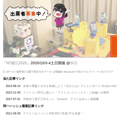
「
NT鯖江2020
」2020/10/3-4土日開催 @
SCC
CC BY 4.0
福野泰介
(
電子署名付きデータ
公開鍵
) /
@taisukef
/
前のブログ <<
>> 次のブログ
似た記事リンク
2014-08-14
未来の電脳メガネを体感しよう！伝わらないフォトレポート Oculus DK2
2013-12-30
ファミコン世代に嬉しい「ファミコンリミックス」と続編への期待
2017-07-01
学校向け電子工作キット「tempeX」でつくるゆらぐ扇風機
同一ハッシュ最新記事リンク
2011-09-28
アイリーなイベントIRIE365で音楽×ITを加速！