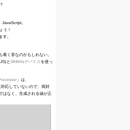
？
vaScript。
ょう！
ます。
ち着く音なのかもしれない。
JS)と
384kHzデバイス
を使っ
Processor
」は、
では対応していないので、両対
ではなく、生成される値が正