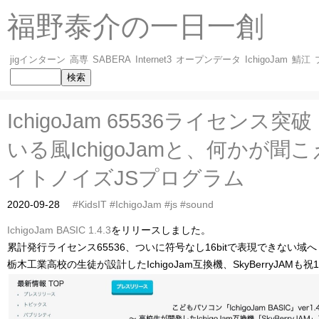
福野泰介の一日一創
jigインターン
高専
SABERA
Internet3
オープンデータ
IchigoJam
鯖江
IchigoJam 65536ライセンス
いる風IchigoJamと、何かが聞
イトノイズJSプログラム
2020-09-28
#KidsIT
#IchigoJam
#js
#sound
IchigoJam BASIC 1.4.3
をリリースしました。
累計発行ライセンス65536、ついに符号なし16bitで表現できない域へ
栃木工業高校の生徒が設計したIchigoJam互換機、SkyBerryJAMも祝