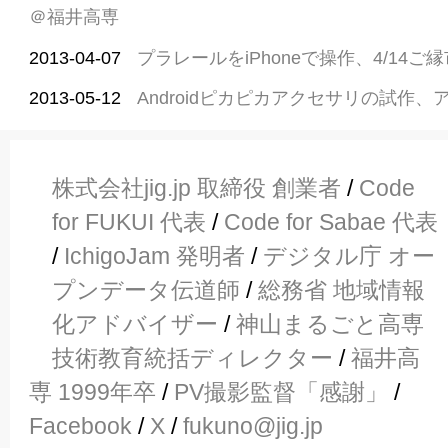
＠福井高専
2013-04-07
プラレールをiPhoneで操作、4/14
2013-05-12
Androidピカピカアクセサリの試作
株式会社jig.jp 取締役 創業者
/
Code
for FUKUI 代表
/
Code for Sabae 代表
/
IchigoJam 発明者
/
デジタル庁 オー
プンデータ伝道師
/
総務省 地域情報
化アドバイザー
/
神山まるごと高専
技術教育統括ディレクター
/
福井高
専 1999年卒
/
PV撮影監督「感謝」
/
Facebook
/
X
/
fukuno@jig.jp