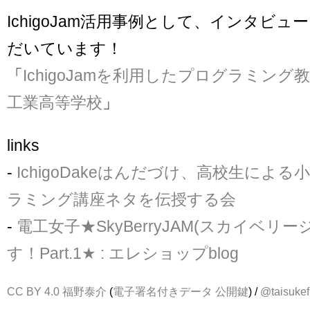
IchigoJam活用事例として、インタビ
だいています！
「
IchigoJamを利用したプログラミング教
工業高等学校
」
links
-
IchigoDakeはんだづけ、高校生によ
ラミング講座ネタを伝授する会
-
電工女子★SkyBerryJAM(スカイベリ
す！Part.1★ : エレショップblog
CC BY 4.0
福野泰介
(
電子署名付きデータ
公開鍵
) /
@taisukef