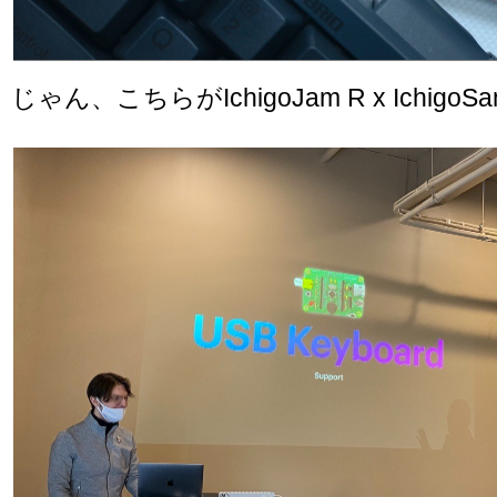
じゃん、こちらがIchigoJam R x IchigoSa