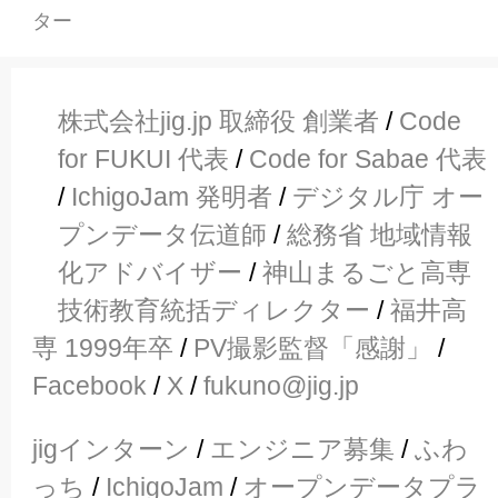
ター
株式会社jig.jp 取締役 創業者
/
Code
for FUKUI 代表
/
Code for Sabae 代表
/
IchigoJam 発明者
/
デジタル庁 オー
プンデータ伝道師
/
総務省 地域情報
化アドバイザー
/
神山まるごと高専
技術教育統括ディレクター
/
福井高
専 1999年卒
/
PV撮影監督「感謝」
/
Facebook
/
X
/
fukuno@jig.jp
jigインターン
/
エンジニア募集
/
ふわ
っち
/
IchigoJam
/
オープンデータプラ