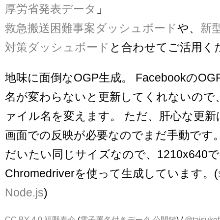
厚労省発表データ
」
救急搬送困難事案ダッシュボード
や、
新
対策ダッシュボード
と合わせてご活用く
地味に面倒なOGP生成。 Facebookの
名が変わらないと更新してくれないので
ァイル名を変えます。 ただ、肝心な更新
画面での反映が必要なのでまだ手動です
だいたい同じサイズなので、1210x640
Chromedriverを使って生成しています。(
Node.js
)
CC BY 4.0
福野泰介
(
電子署名付きデータ
公開鍵
) /
@taisukef