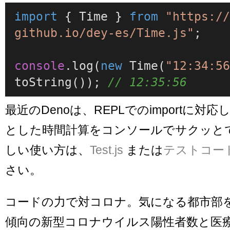
import
 { 
Time
 } 
from
"https:/
github.io/dey-es/Time.js"
;

console
.
log
(
new
Time
(
"12:34:5
toString
()); 
// 12:35:56
最近のDenoは、REPLでのimportに対
とした時間計算をコンソールでサクッとで
しい使い方は、
Test.js
または
テストコー
さい。
コードの力で対コロナ。気になる都市部
傾向の新型コロナウイルス陽性者数と医