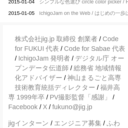
2015-01-04
シンプルな色選び circle color picker / 
2015-01-05
IchigoJam on the Web / はじめの一
株式会社jig.jp 取締役 創業者
/
Code
for FUKUI 代表
/
Code for Sabae 代表
/
IchigoJam 発明者
/
デジタル庁 オー
プンデータ伝道師
/
総務省 地域情報
化アドバイザー
/
神山まるごと高専
技術教育統括ディレクター
/
福井高
専 1999年卒
/
PV撮影監督「感謝」
/
Facebook
/
X
/
fukuno@jig.jp
jigインターン
/
エンジニア募集
/
ふわ